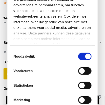
cm...
Outd...
advertenties te personaliseren, om functies
voor social media te bieden en om ons
€1.129,00
€759,00
websiteverkeer te analyseren. Ook delen we
€225,00
€959,00
€649,00
informatie over uw gebruik van onze site met
Incl. btw
Incl. btw
Incl. btw
onze partners voor social media, adverteren en
analyse. Deze partners kunnen deze gegevens
combineren met andere informatie die u aan ze
Reviews
heeft verstrekt of die ze hebben verzameld op
basis van uw gebruik van hun services.
Toestemmingsselectie
0
/
Based on 0 reviews
5
Noodzakelijk
Er zijn nog geen reviews geschreven over dit product..
Voorkeuren
Schrijf je eigen review
Statistieken
Gerelateerde producten
Marketing