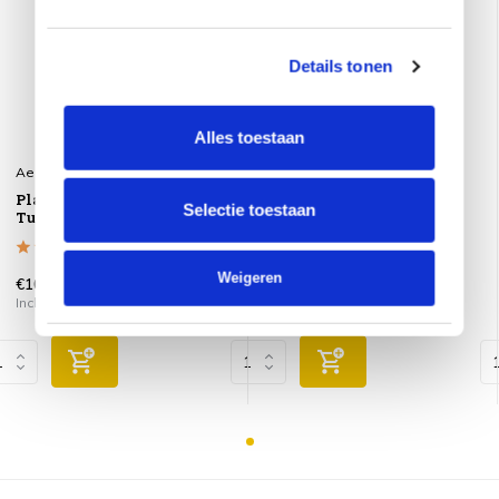
Details tonen
Alles toestaan
Aerocover
Aerocover
Platinum AeroCover
Platinum AeroCover
Selectie toestaan
Tuinsethoes ø250xH85
Tuinsethoes ø250xH85
Weigeren
€109,95
€109,95
Incl. btw
Incl. btw