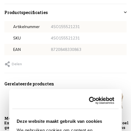
Productspecificaties
Artikelnummer
4SO155521231
SKU
4SO155521231
EAN
8720848330863
Delen
Gerelateerde producten
Montagelevering -
Donato low dining
Sardinia low
Deze website maakt gebruik van cookies
Extra gemak &
tuintafel met 3
dining tuinstoel
geen afval
poten 160xH69
latte 4 Seasons
We gebruiken cookies om content en