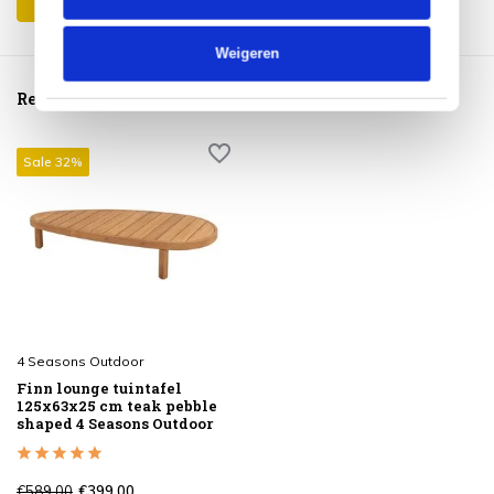
Weigeren
Reeds bekeken
Sale 32%
4 Seasons Outdoor
Finn lounge tuintafel
125x63x25 cm teak pebble
shaped 4 Seasons Outdoor
€589,00
€399,00