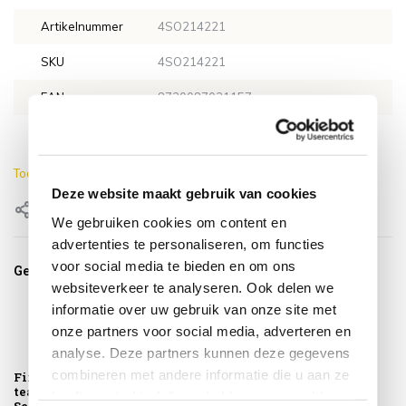
Artikelnummer
4SO214221
SKU
4SO214221
EAN
8720087021157
Lengte
125 cm
Toon meer
Deze website maakt gebruik van cookies
Delen
We gebruiken cookies om content en
advertenties te personaliseren, om functies
voor social media te bieden en om ons
Gerelateerde producten
websiteverkeer te analyseren. Ook delen we
informatie over uw gebruik van onze site met
onze partners voor social media, adverteren en
analyse. Deze partners kunnen deze gegevens
combineren met andere informatie die u aan ze
Finn salontafel
teak 80 cm rond 4
heeft verstrekt of die ze hebben verzameld op