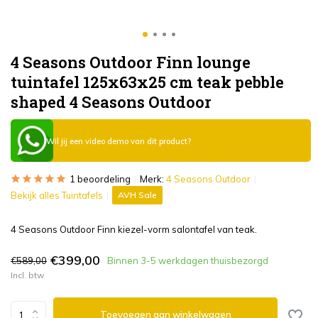
4 Seasons Outdoor Finn lounge
tuintafel 125x63x25 cm teak pebble
shaped 4 Seasons Outdoor
Wil jij een video demo van dit product?
1 beoordeling
Merk:
4 Seasons Outdoor
Bekijk alles Tuintafels
AVH Sale
4 Seasons Outdoor Finn kiezel-vorm salontafel van teak.
€399,00
€589,00
Binnen 3-5 werkdagen thuisbezorgd
Incl. btw
Toevoegen aan winkelwagen