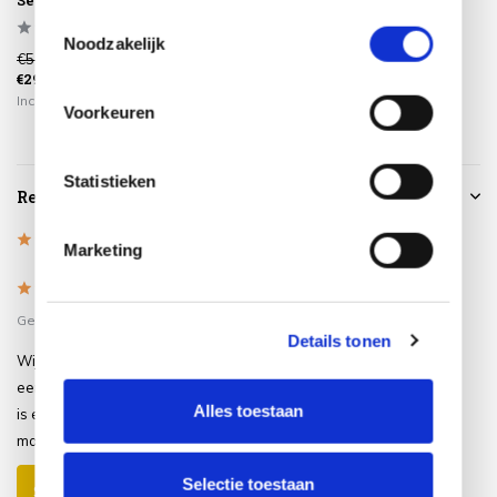
Seasons Outdoor
basis van uw gebruik van hun services.
Toestemmingsselectie
Noodzakelijk
€529,00
€299,00
Incl. btw
Voorkeuren
Statistieken
Reviews
5
/
Based on 1 reviews
5
Marketing
5
/
5
Gepost door:
LL
op 7 Juli 2025
Details tonen
Wij hebben deze tuintafel nu ruim
een maand en hij staat prachtig. Het
Alles toestaan
is een mooie en solide tafel die je
makkelijk in elkaar zet.
Selectie toestaan
Schrijf je eigen review