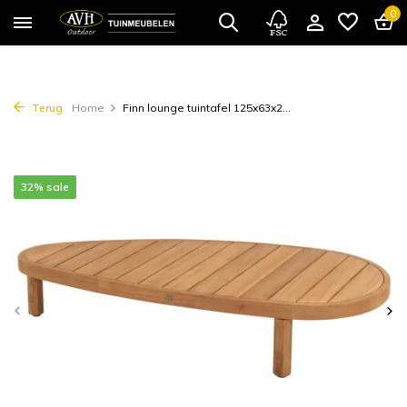
0
Terug
Home
Finn lounge tuintafel 125x63x2...
32% sale