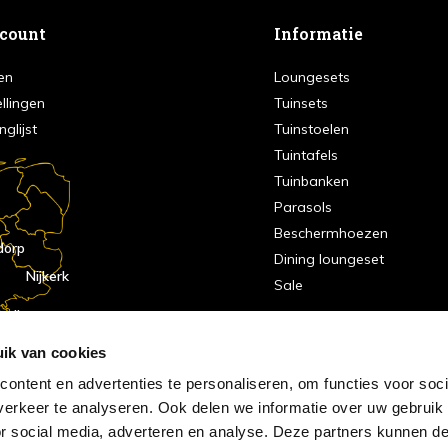
ccount
Informatie
en
Loungesets
ellingen
Tuinsets
nglijst
Tuinstoelen
Tuintafels
Tuinbanken
Parasols
Beschermhoezen
dorp
Dining loungeset
Nijkerk
Sale
indhoven
dorp
ik van cookies
ontent en advertenties te personaliseren, om functies voor soci
erkeer te analyseren. Ook delen we informatie over uw gebruik
or social media, adverteren en analyse. Deze partners kunnen 