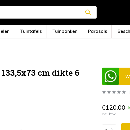
oelen
Tuintafels
Tuinbanken
Parasols
Besc
 133,5x73 cm dikte 6
Wi
€120,00
Incl. btw