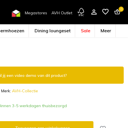
0
Megastores
AVH Outlet
hermhoezen
Dining loungeset
Sale
Meer
Account aanmaken
l jij een video demo van dit product?
Merk:
AVH-Collectie
Binnen 3-5 werkdagen thuisbezorgd