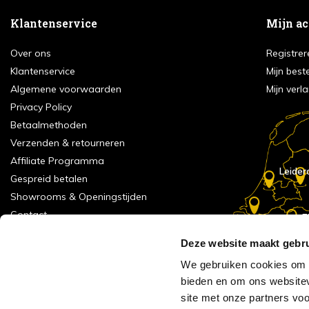
Klantenservice
Mijn a
Over ons
Registrer
Klantenservice
Mijn best
Algemene voorwaarden
Mijn verla
Privacy Policy
Betaalmethoden
Verzenden & retourneren
Affiliate Programma
Leider
Gespreid betalen
Showrooms & Openingstijden
Contact
E
Numans
Service formulier
Deze website maakt gebru
Inspiratie
We gebruiken cookies om c
Meld je aan voor onze nieuwsbrief!
bieden en om ons websitev
Alle vestigingen
site met onze partners vo
Vacatures