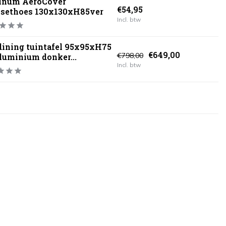
tinum AeroCover
€54,95
nsethoes 130x130xH85ver
Incl. btw
dining tuintafel 95x95xH75
€649,00
€798,00
luminium donker...
Incl. btw