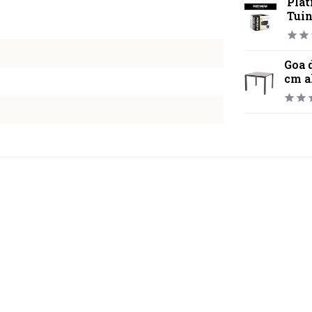
Pla
Tui
Goa 
cm a