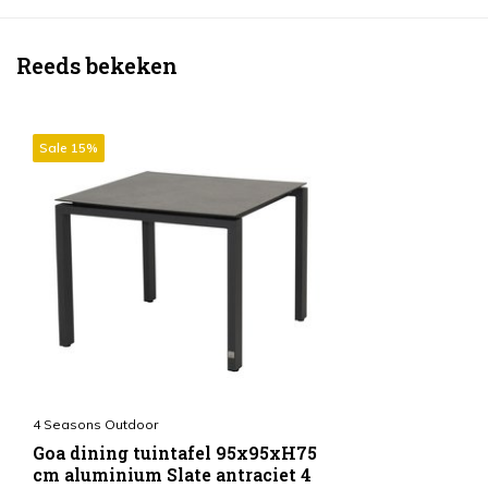
Reeds bekeken
Sale 15%
4 Seasons Outdoor
Goa dining tuintafel 95x95xH75
cm aluminium Slate antraciet 4