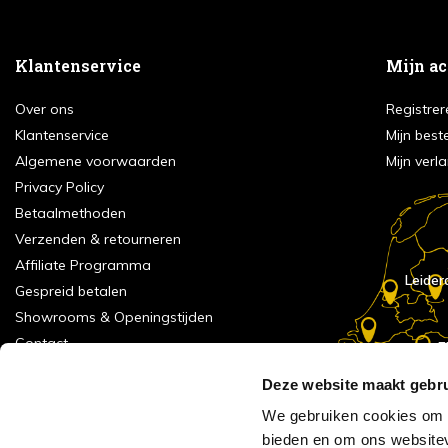
Klantenservice
Mijn a
Over ons
Registrer
Klantenservice
Mijn best
Algemene voorwaarden
Mijn verla
Privacy Policy
Betaalmethoden
Verzenden & retourneren
Affiliate Programma
Leider
Gespreid betalen
Showrooms & Openingstijden
Contact
E
Numans
Service formulier
Deze website maakt gebru
Inspiratie
We gebruiken cookies om c
Meld je aan voor onze nieuwsbrief!
bieden en om ons websitev
Alle vestigingen