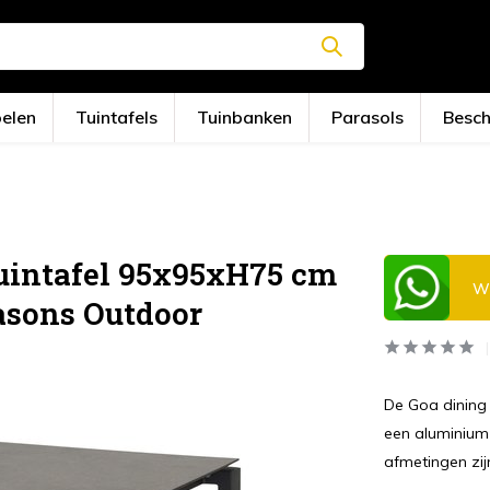
oelen
Tuintafels
Tuinbanken
Parasols
Besc
tuintafel 95x95xH75 cm
Wi
asons Outdoor
De Goa dining 
een aluminium 
afmetingen zij