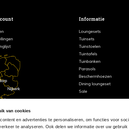
ccount
Informatie
en
Loungesets
ellingen
Tuinsets
nglijst
Tuinstoelen
Tuintafels
Tuinbanken
Parasols
Beschermhoezen
dorp
Dining loungeset
Nijkerk
Sale
indhoven
dorp
ik van cookies
ontent en advertenties te personaliseren, om functies voor soci
erkeer te analyseren. Ook delen we informatie over uw gebruik