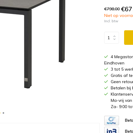
€67
€798,00
Niet op voorraa
Incl. btw
4 Megastor
Eindhoven
3 tot 5 wer
Gratis af 
Geen retou
Betalen bij
Klantenserv
Ma-vrij van
Za- 9:00 to
Beta
Beta