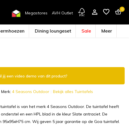
0
Megastores
AVH Outlet
hermhoezen
Dining loungeset
Sale
Meer
Account aanmaken
l jij een video demo van dit product?
Merk:
4 Seasons Outdoor
Bekijk alles Tuintafels
tuintafel is van het merk 4 Seasons Outdoor. De tuintafel heeft
onderstel en een HPL blad in de kleur Slate antraciet. De
n 95x95xH75 cm. Wij geven 5 jaar garantie op de Goa tuintafel.