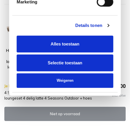
Marketing
Details tonen
Alles toestaan
Hampton Beverly
stoel bank
loungeset 4 delig
Selectie toestaan
latte 4 Seasons
Outdoor
Weigeren
€4.574,00
Je bespaart €5.00,-
€4.579,00
4 Seasons Outdoor Hampton Beverly stoel bank
Incl. btw
loungeset 4 delig latte 4 Seasons Outdoor + hoes
Niet op voorraad