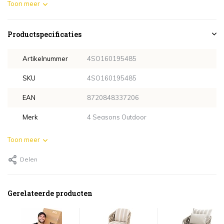
Toon meer
Productspecificaties
Artikelnummer
4SO160195485
SKU
4SO160195485
EAN
8720848337206
Merk
4 Seasons Outdoor
Toon meer
Delen
Gerelateerde producten