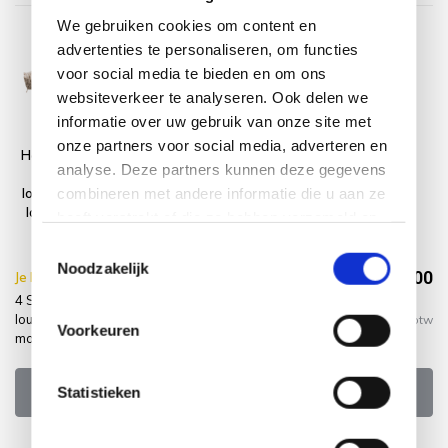
We gebruiken cookies om content en
advertenties te personaliseren, om functies
voor social media te bieden en om ons
websiteverkeer te analyseren. Ook delen we
informatie over uw gebruik van onze site met
onze partners voor social media, adverteren en
Hampton Beverly
Montagelevering
analyse. Deze partners kunnen deze gegevens
stoel bank
- Extra gemak &
combineren met andere informatie die u aan ze
loungeset 4 delig
geen afval
latte 4 Seasons
heeft verstrekt of die ze hebben verzameld op
Outdoor
basis van uw gebruik van hun services.
Toestemmingsselectie
Noodzakelijk
€4.789,00
Je bespaart €15.00,-
€4.804,00
4 Seasons Outdoor Hampton Beverly stoel bank
loungeset 4 delig latte 4 Seasons Outdoor + hoes +
Incl. btw
Voorkeuren
montagelevering
Statistieken
Niet op voorraad