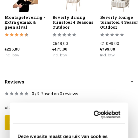
Montagelevering -
Beverly dining
Beverly lounge
Extra gemak &
tuinstoel 4 Seasons
tuinstoel 4 Seaso
geen afval
Outdoor
Outdoor
€649,00
€1.099,00
€225,00
€475,00
€799,00
Incl. btw
Incl. btw
Incl. btw
Reviews
0
/
Based on 0 reviews
5
Er zijn nog geen reviews geschreven over dit product..
Schrijf je eigen review
Deze website maakt gebruik van cookies