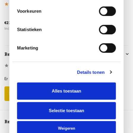
ø250xH85
160xH75...
Voorkeuren
€2.708,00
€225,00
€109,95
€2.295,00
Incl. btw
Incl. btw
Incl. btw
Statistieken
Marketing
Reviews
0
/
Based on 0 reviews
5
Details tonen
Er zijn nog geen reviews geschreven over dit product..
Alles toestaan
Schrijf je eigen review
Selectie toestaan
Reeds bekeken
Weigeren