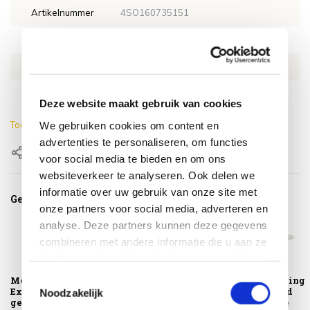
Artikelnummer
4SO160735151
SKU
4SO160735151
EAN
8720848343122
Merk
4 Seasons Outdoor
Deze website maakt gebruik van cookies
Toon meer
We gebruiken cookies om content en
advertenties te personaliseren, om functies
Delen
voor social media te bieden en om ons
websiteverkeer te analyseren. Ook delen we
informatie over uw gebruik van onze site met
Gerelateerde producten
onze partners voor social media, adverteren en
analyse. Deze partners kunnen deze gegevens
combineren met andere informatie die u aan ze
heeft verstrekt of die ze hebben verzameld op
basis van uw gebruik van hun services.
Toestemmingsselectie
Montagelevering -
Platinum
Hampton dining
Extra gemak &
AeroCover
tuintafel rond
Noodzakelijk
geen afval
Tuinsethoes
mortex beige