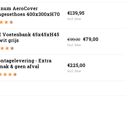
tinum AeroCover
€139,95
ngesethoes 400x300xH70
Incl. btw
 Voetenbank 45x45xH45
€79,00
€99,00
it grijs
Incl. btw
ntagelevering - Extra
€225,00
mak & geen afval
Incl. btw