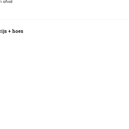
n afval
rijs + hoes