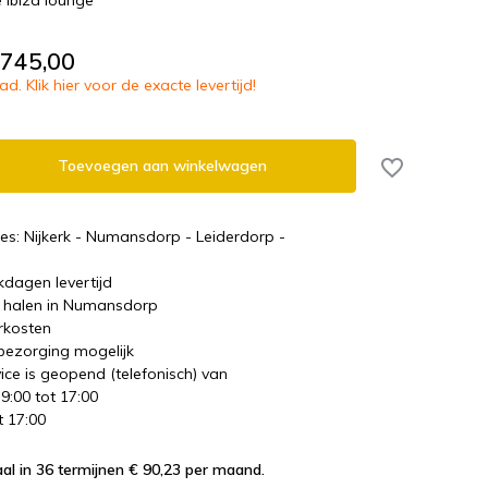
 Ibiza lounge
.745,00
d. Klik hier voor de exacte levertijd!
Toevoegen aan winkelwagen
es: Nijkerk - Numansdorp - Leiderdorp -
kdagen levertijd
te halen in Numansdorp
rkosten
 bezorging mogelijk
ice is geopend (telefonisch) van
 9:00 tot 17:00
t 17:00
al in 36 termijnen € 90,23
per maand.