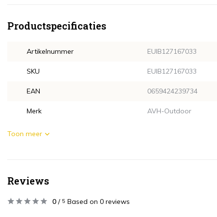
Productspecificaties
Artikelnummer
EUIB127167033
SKU
EUIB127167033
EAN
0659424239734
Merk
AVH-Outdoor
Toon meer
Reviews
0
/
Based on 0 reviews
5