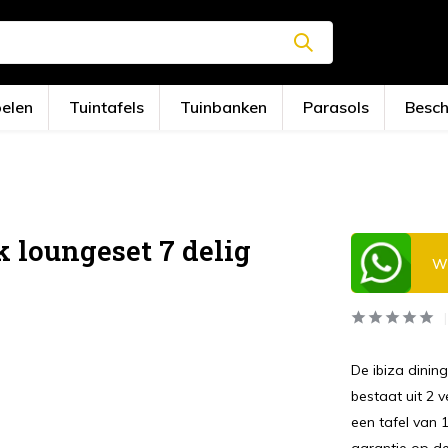
oelen
Tuintafels
Tuinbanken
Parasols
Besc
 loungeset 7 delig
Wi
De ibiza dinin
bestaat uit 2 
een tafel van 