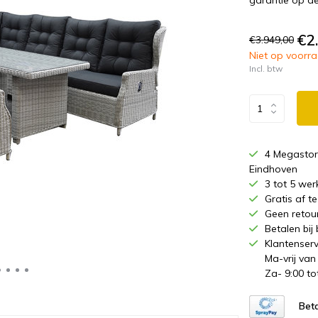
garantie op de
€2
€3.949,00
Niet op voorraa
Incl. btw
4 Megastor
Eindhoven
3 tot 5 wer
Gratis af 
Geen retou
Betalen bij
Klantenserv
Ma-vrij van
Za- 9:00 to
Beta