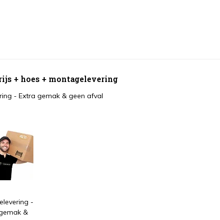
grijs + hoes + montagelevering
ing - Extra gemak & geen afval
levering -
 gemak &