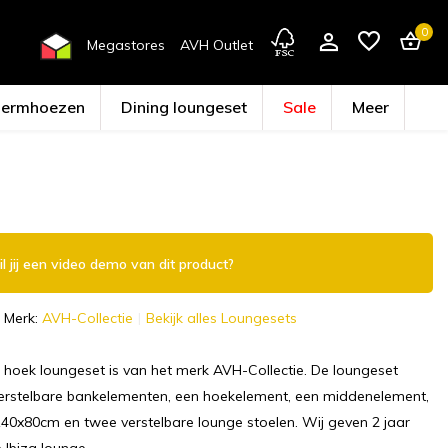
0
Megastores
AVH Outlet
hermhoezen
Dining loungeset
Sale
Meer
Account aanmaken
l jij een video demo van dit product?
Merk:
AVH-Collectie
Bekijk alles Loungesets
g hoek loungeset is van het merk AVH-Collectie. De loungeset
verstelbare bankelementen, een hoekelement, een middenelement,
140x80cm en twee verstelbare lounge stoelen. Wij geven 2 jaar