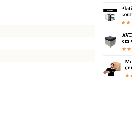
Pla
Lou
AVH
cm w
Mo
ge