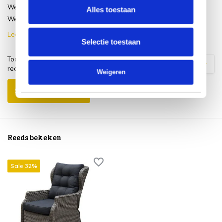
We komen nog om zo heerlijke poef
Alles toestaan
We zijn erg blij met onze a...
Lees meer
Selectie toestaan
Toon
1
-
3
van
13
1
2
3
4
5
reacties
Weigeren
Schrijf je eigen review
Reeds bekeken
Sale 32%