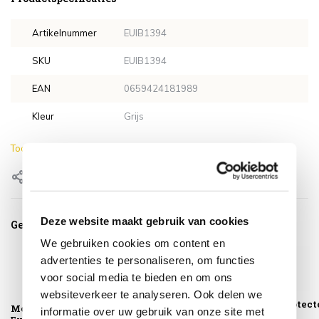
Artikelnummer
EUIB1394
SKU
EUIB1394
EAN
0659424181989
Kleur
Grijs
Toon meer
Delen
Deze website maakt gebruik van cookies
Gerelateerde producten
We gebruiken cookies om content en
advertenties te personaliseren, om functies
voor social media te bieden en om ons
websiteverkeer te analyseren. Ook delen we
Textiel Cleaner
Furniture Protect
Montagelevering -
informatie over uw gebruik van onze site met
SUNS shine
SUNS shine