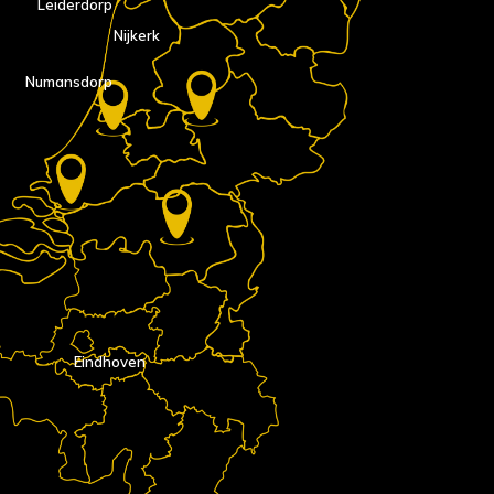
Leiderdorp
Nijkerk
Numansdorp
Eindhoven