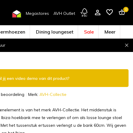
0
Megastores
AVH Outlet
hermhoezen
Dining loungeset
Sale
Meer
uur
Account aanmaken
l jij een video demo van dit product?
 beoordeling
Merk:
AVH-Collectie
enelement is van het merk AVH-Collectie. Het middenstuk is
Ibiza hoekbank mee te verlengen of om als losse lounge stoel
. Met het tussenstuk ertussen verlengt u de bank 60cm. Wij geven