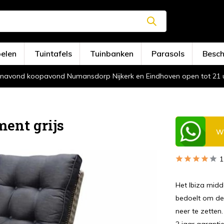
oelen
Tuintafels
Tuinbanken
Parasols
Besc
navond koopavond Numansdorp Nijkerk en Eindhoven open tot 21 
ent grijs
Wi
1
Het Ibiza midd
bedoelt om de 
neer te zetten