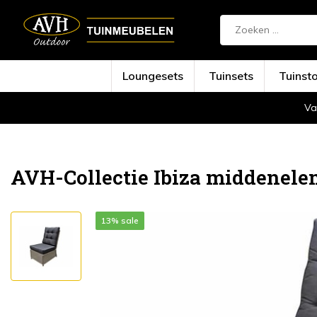
Loungesets
Tuinsets
Tuinst
Va
Terug
Home
Ibiza middenelement grijs
AVH-Collectie Ibiza middenelem
13% sale