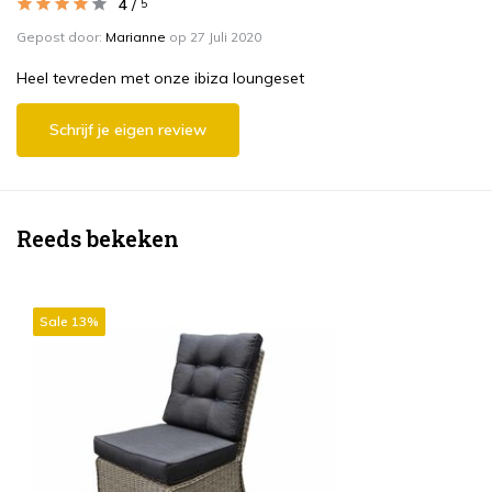
4
/
5
Gepost door:
Marianne
op 27 Juli 2020
Heel tevreden met onze ibiza loungeset
Schrijf je eigen review
Reeds bekeken
Sale 13%