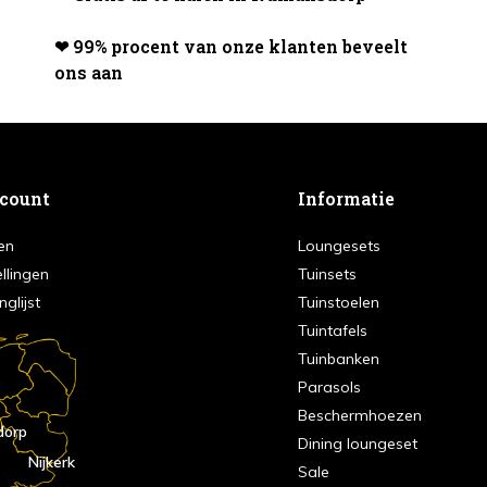
❤ 99% procent van onze klanten beveelt
ons aan
ccount
Informatie
en
Loungesets
ellingen
Tuinsets
nglijst
Tuinstoelen
Tuintafels
Tuinbanken
Parasols
Beschermhoezen
dorp
Dining loungeset
Nijkerk
Sale