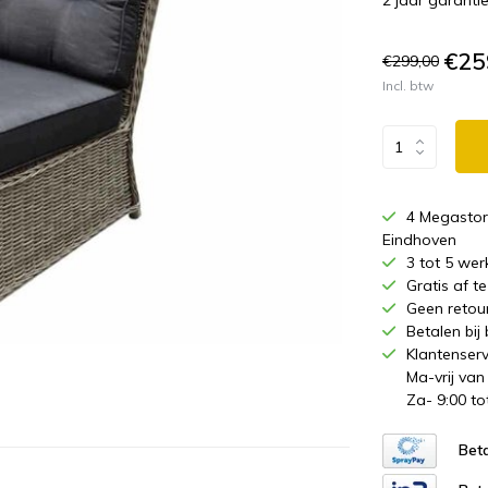
2 jaar garantie
€25
€299,00
Incl. btw
4 Megastor
Eindhoven
3 tot 5 wer
Gratis af 
Geen retou
Betalen bij
Klantenserv
Ma-vrij van
Za- 9:00 to
Beta