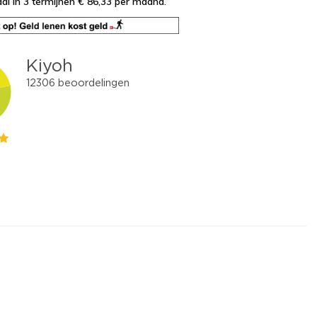
al in 3 termijnen € 86,33
per maand.