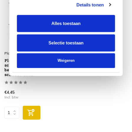
Details tonen
Alles toestaan
Selectie toestaan
Platinum
Platinum Sun & Shade
Weigeren
schroeven 20x voor de
bevestiging van een
schaduwdoek
€4,45
Incl. btw