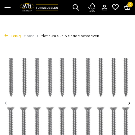
0
Terug
Home
Platinum Sun & Shade schroeven...