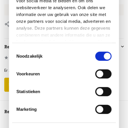
voor social media te bieden en om ons
websiteverkeer te analyseren. Ook delen we
EAN
8720039166639
informatie over uw gebruik van onze site met
onze partners voor social media, adverteren en
Delen
analyse. Deze partners kunnen deze gegevens
combineren met andere informatie die u aan ze
heeft verstrekt of die ze hebben verzameld op
Reviews
basis van uw gebruik van hun services.
Toestemmingsselectie
Noodzakelijk
0
/
Based on 0 reviews
5
Er zijn nog geen reviews geschreven over dit product..
Voorkeuren
Schrijf je eigen review
Statistieken
Marketing
Reeds bekeken