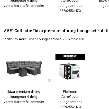
loungeset 4 delig
AeroCover
Extra
verstelbare tafel antraciet
Loungesethoes
gee
255x255xH70
AVH-Collectie Ibiza premium dining loungeset 4 delig
Platinum AeroCover Loungesethoes 255x255xH70
Ibiza premium dining
Platinum
loungeset 4 delig
AeroCover
verstelbare tafel antraciet
Loungesethoes
255x255xH70