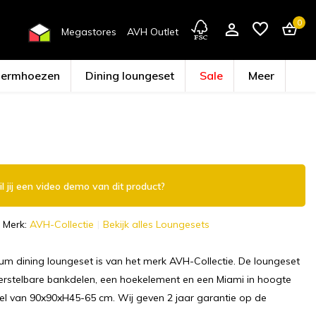
0
Megastores
AVH Outlet
hermhoezen
Dining loungeset
Sale
Meer
Account aanmaken
l jij een video demo van dit product?
Merk:
AVH-Collectie
Bekijk alles Loungesets
um dining loungeset is van het merk AVH-Collectie. De loungeset
verstelbare bankdelen, een hoekelement en een Miami in hoogte
fel van 90x90xH45-65 cm. Wij geven 2 jaar garantie op de