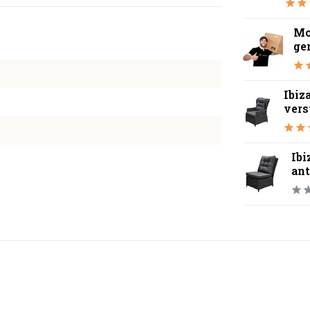
Mo
ge
Ibiz
verst
Ib
ant