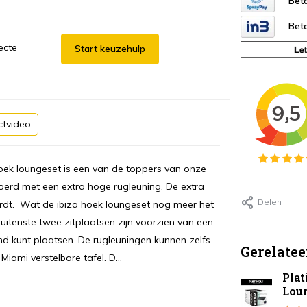
Beta
Beta
ecte
Start keuzehulp
ctvideo
hoek loungeset is een van de toppers van onze
evoerd met een extra hoge rugleuning. De extra
Delen
rdt. Wat de ibiza hoek loungeset nog meer het
buitenste twee zitplaatsen zijn voorzien van een
d kunt plaatsen. De rugleuningen kunnen zelfs
Gerelatee
iami verstelbare tafel. D...
Pla
Lou