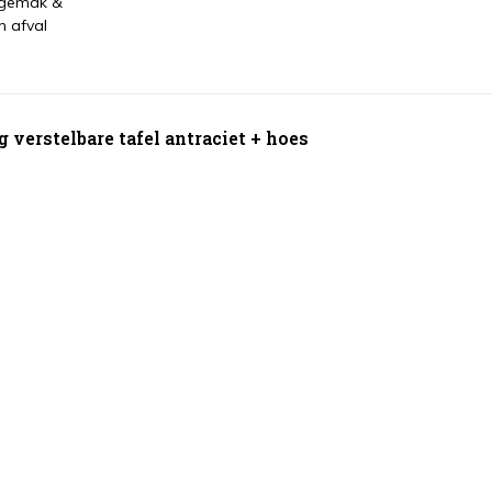
 gemak &
n afval
 verstelbare tafel antraciet + hoes