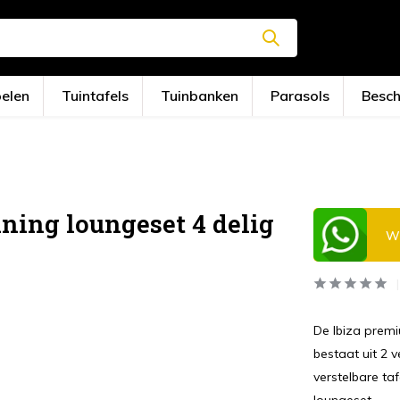
oelen
Tuintafels
Tuinbanken
Parasols
Besc
ning loungeset 4 delig
Wi
De Ibiza premi
bestaat uit 2 
verstelbare ta