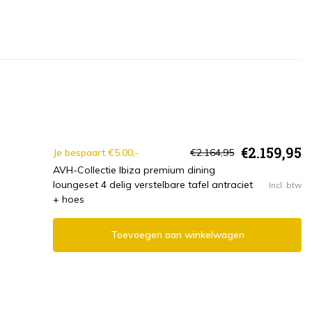
€2.159,95
Je bespaart €5.00,-
€2.164,95
AVH-Collectie Ibiza premium dining
loungeset 4 delig verstelbare tafel antraciet
Incl. btw
+ hoes
Toevoegen aan winkelwagen