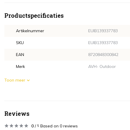
Productspecificaties
Artikelnummer
EUIB139337783
SKU
EUIB139337783
EAN
8720848300842
Merk
AVH- Outdoor
Toon meer
Reviews
0
/
Based on 0 reviews
5