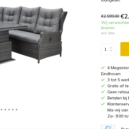
loungeset.
€2
€2.599,00
Wij verwachte
leveren.
Incl. btw
4 Megastor
Eindhoven
3 tot 5 wer
Gratis af 
Geen retou
Betalen bij
Klantenserv
Ma-vrij van
Za- 9:00 to