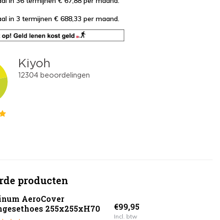
al in 36 termijnen € 67,88
per maand.
al in 3 termijnen € 688,33
per maand.
rde producten
tinum AeroCover
€99,95
ngesethoes 255x255xH70
Incl. btw