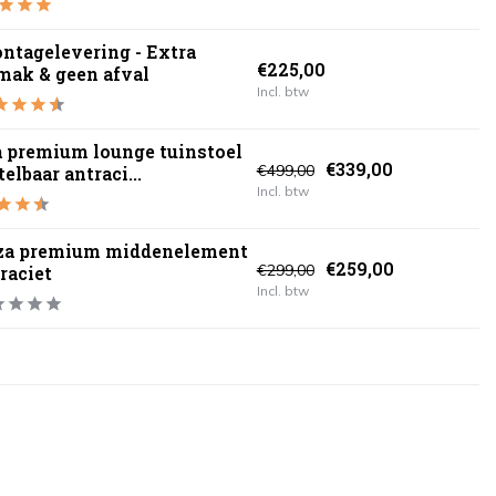
ntagelevering - Extra
€225,00
mak & geen afval
Incl. btw
a premium lounge tuinstoel
€339,00
€499,00
elbaar antraci...
Incl. btw
iza premium middenelement
€259,00
€299,00
raciet
Incl. btw