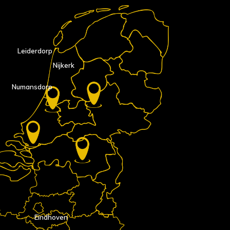
Leiderdorp
Nijkerk
Numansdorp
Eindhoven