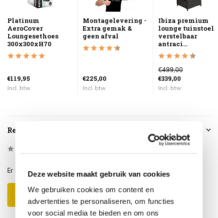
Platinum
Montagelevering -
Ibiza premium
AeroCover
Extra gemak &
lounge tuinstoel
Loungesethoes
geen afval
verstelbaar
300x300xH70
antraci...
€499,00
€119,95
€225,00
€339,00
Incl. btw
Incl. btw
Incl. btw
Reviews
0
/
Based on 0 reviews
5
Er zijn nog geen reviews geschreven over dit product..
Deze website maakt gebruik van cookies
We gebruiken cookies om content en
Schrijf je eigen review
advertenties te personaliseren, om functies
voor social media te bieden en om ons