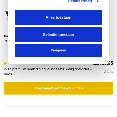
Details tonen
Alles toestaan
Selectie toestaan
Ibiza premium hoek
Platinum
dining loungeset 8
AeroCover
delig antraciet
Loungesethoes
Weigeren
300x300xH70
€2.713,95
Je bespaart €5.00,-
€2.718,95
Ibiza premium hoek dining loungeset 8 delig antraciet +
Incl. btw
hoes
Toevoegen aan winkelwagen