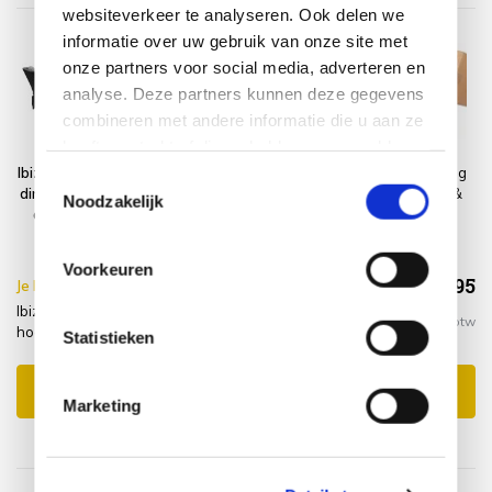
websiteverkeer te analyseren. Ook delen we
informatie over uw gebruik van onze site met
onze partners voor social media, adverteren en
analyse. Deze partners kunnen deze gegevens
combineren met andere informatie die u aan ze
heeft verstrekt of die ze hebben verzameld op
basis van uw gebruik van hun services.
Ibiza premium hoek
Platinum
Montagelevering
Toestemmingsselectie
dining loungeset 8
AeroCover
- Extra gemak &
Noodzakelijk
delig antraciet
Loungesethoes
geen afval
300x300xH70
Voorkeuren
€2.928,95
Je bespaart €15.00,-
€2.943,95
Ibiza premium hoek dining loungeset 8 delig antraciet +
Incl. btw
hoes + montagelevering
Statistieken
Toevoegen aan winkelwagen
Marketing