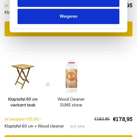
€188,95
Je bespaart €5.00,-
€193,95
Klaptafel 60 cm + Wood protector
Incl. btw
Weigeren
Toevoegen aan winkelwagen
Klaptafel 60 cm
Wood Cleaner
vierkant teak
SUNS shine
€178,95
Je bespaart €5.00,-
€183,95
Klaptafel 60 cm + Wood cleaner
Incl. btw