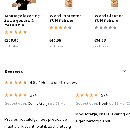
Montagelevering -
Wood Protector
Wood Cleaner
Extra gemak &
SUNS shine
SUNS shine
geen afval
€225,00
€44,95
€34,95
Incl. btw
Incl. btw
Incl. btw
Reviews
4.9
/
Based on 6 reviews
5
5
/
5
/
5
5
Gepost door:
Conny Vrolijk
op 25 Mei
Gepost door:
Noah
op 13 Mei 2
2026
Mooi tafeltje, snelle levering d
Precies het tafeltje (lees precies de
eigen bezorgdienst
maat die ik zocht) wat ik zocht. Stevig