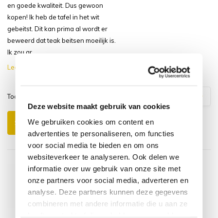
en goede kwaliteit. Dus gewoon
kopen! Ik heb de tafel in het wit
gebeitst. Dit kan prima al wordt er
beweerd dat teak beitsen moeilijk is.
Ik zou gr...
Lees meer
Toon
1
-
3
van
6
reacties
1
2
Deze website maakt gebruik van cookies
We gebruiken cookies om content en
Schrijf je eigen review
advertenties te personaliseren, om functies
voor social media te bieden en om ons
websiteverkeer te analyseren. Ook delen we
informatie over uw gebruik van onze site met
onze partners voor social media, adverteren en
analyse. Deze partners kunnen deze gegevens
combineren met andere informatie die u aan ze
heeft verstrekt of die ze hebben verzameld op