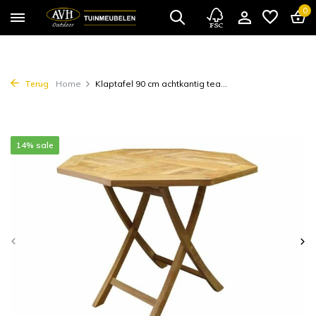
0
Terug
Home
Klaptafel 90 cm achtkantig tea...
14% sale