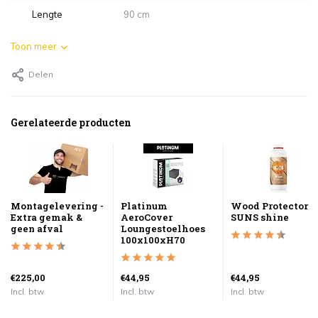
Lengte
90 cm
Toon meer
Delen
Gerelateerde producten
Montagelevering -
Platinum
Wood Protector
Extra gemak &
AeroCover
SUNS shine
geen afval
Loungestoelhoes
100x100xH70
€225,00
€44,95
€44,95
Incl. btw
Incl. btw
Incl. btw