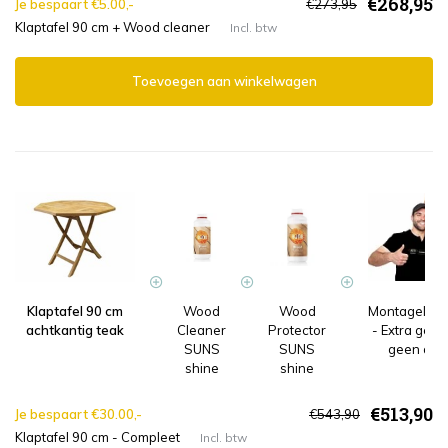
€268,95
Je bespaart €5.00,-
€273,95
Klaptafel 90 cm + Wood cleaner
Incl. btw
Toevoegen aan winkelwagen
Klaptafel 90 cm
Wood
Wood
Montageleve
achtkantig teak
Cleaner
Protector
- Extra gem
SUNS
SUNS
geen afva
shine
shine
€513,90
Je bespaart €30.00,-
€543,90
Klaptafel 90 cm - Compleet
Incl. btw