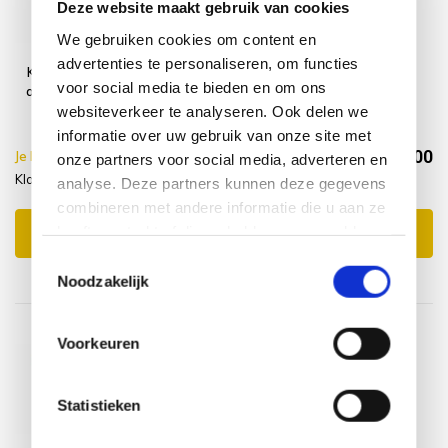
Deze website maakt gebruik van cookies
We gebruiken cookies om content en
advertenties te personaliseren, om functies
Klaptafel 90 cm
Montagelevering
voor social media te bieden en om ons
achtkantig teak
- Extra gemak &
geen afval
websiteverkeer te analyseren. Ook delen we
informatie over uw gebruik van onze site met
€444,00
Je bespaart €20.00,-
€464,00
onze partners voor social media, adverteren en
Klaptafel 90 cm + Service levering
Incl. btw
analyse. Deze partners kunnen deze gegevens
combineren met andere informatie die u aan ze
heeft verstrekt of die ze hebben verzameld op
Toevoegen aan winkelwagen
basis van uw gebruik van hun services.
Toestemmingsselectie
Noodzakelijk
Voorkeuren
Statistieken