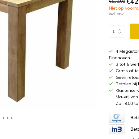
€42
€639,00
Niet op voorraa
Incl. btw
4 Megastor
Eindhoven
3 tot 5 wer
Gratis af 
Geen retou
Betalen bij
Klantenserv
Ma-vrij van
Za- 9:00 to
Beta
Beta