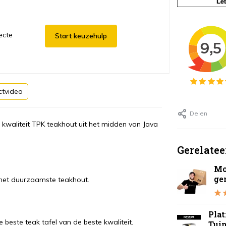
ecte
Start keuzehulp
ctvideo
Delen
 kwaliteit TPK teakhout uit het midden van Java
Gerelatee
Mo
ge
het duurzaamste teakhout.
Pla
 beste teak tafel van de beste kwaliteit.
Tui