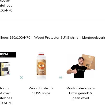
oCover
afelhoes
100xH70
elhoes 160x100xH70
+
Wood Protector SUNS shine
+
Montageleveri
atinum
Wood Protector
Montagelevering -
oCover
SUNS shine
Extra gemak &
afelhoes
geen afval
100xH70