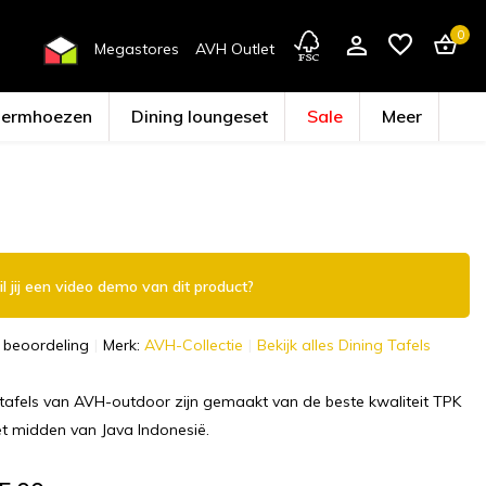
0
Megastores
AVH Outlet
hermhoezen
Dining loungeset
Sale
Meer
Account aanmaken
l jij een video demo van dit product?
 beoordeling
Merk:
AVH-Collectie
Bekijk alles Dining Tafels
 tafels van AVH-outdoor zijn gemaakt van de beste kwaliteit TPK
et midden van Java Indonesië.