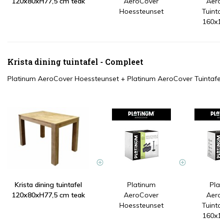
120x80xH77,5 cm teak
AeroCover
Aer
Hoessteunset
Tuint
160x
Krista dining tuintafel - Compleet
Platinum AeroCover Hoessteunset
+
Platinum AeroCover Tuintaf
Krista dining tuintafel
Platinum
Pl
120x80xH77,5 cm teak
AeroCover
Aer
Hoessteunset
Tuint
160x