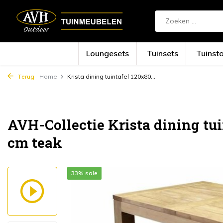
Loungesets
Tuinsets
Tuinst
Terug
Home
Krista dining tuintafel 120x80...
AVH-Collectie Krista dining tu
cm teak
33% sale