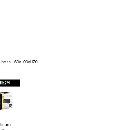
elhoes 160x100xH70
atinum