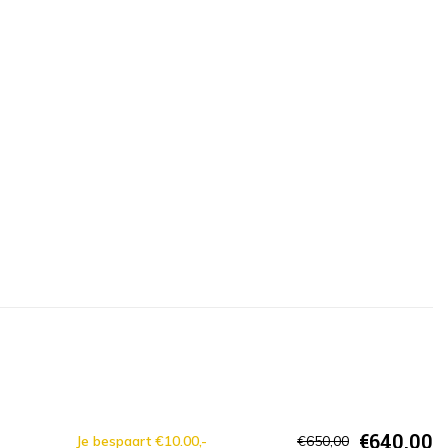
€640,00
Je bespaart €10.00,-
€650,00