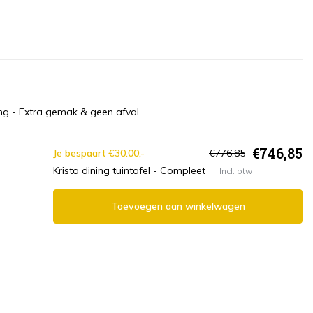
ng - Extra gemak & geen afval
€746,85
Je bespaart €30.00,-
€776,85
Krista dining tuintafel - Compleet
Incl. btw
Toevoegen aan winkelwagen