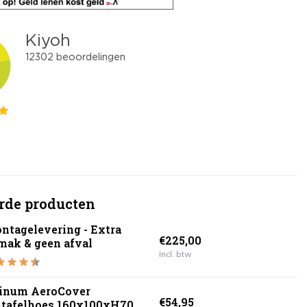
rde producten
ntagelevering - Extra
€225,00
mak & geen afval
Incl. btw
tinum AeroCover
€54,95
ntafelhoes 160x100xH70