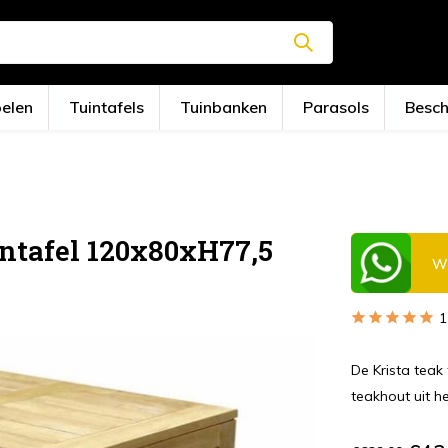
oelen
Tuintafels
Tuinbanken
Parasols
Besc
intafel 120x80xH77,5
Wi
1
De Krista teak
teakhout uit h