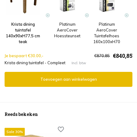
Krista dining
Platinum
Platinum
tuintafel
AeroCover
AeroCover
Pr
140x90xH77,5 cm
Hoessteunset
Tuintafelhoes
teak
160x100xH70
€840,85
Je bespaart €30.00,-
€870,85
Krista dining tuintafel - Compleet
Incl. btw
Toevoegen aan winkelwagen
Reeds bekeken
Sale 30%