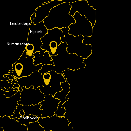
Leiderdorp
Nijkerk
Numansdorp
Eindhoven