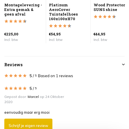
Montagelevering -
Platinum
Wood Protector
Extra gemak &
AeroCover
SUNS shine
geen afval
Tuintafelhoes
160x100xH70
€225,00
€54,95
€44,95
Incl. btw
Incl. btw
Incl. btw
Reviews
5
/
Based on 1 reviews
5
5
/
5
Gepost door:
Marcel
op 24 Oktober
2020
eenvoudig maar erg mooi
Schrijf je eigen review