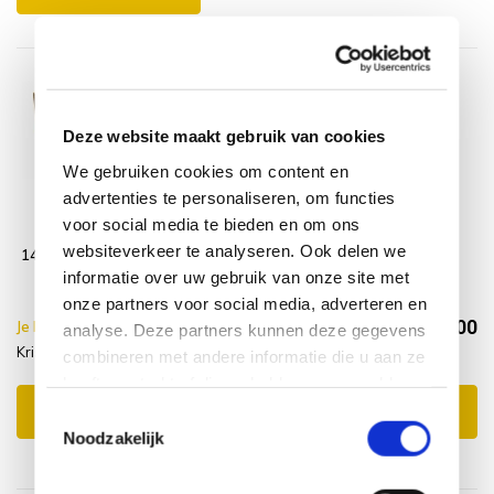
Deze website maakt gebruik van cookies
We gebruiken cookies om content en
advertenties te personaliseren, om functies
Krista dining
Montagelevering
voor social media te bieden en om ons
tuintafel
- Extra gemak &
websiteverkeer te analyseren. Ook delen we
140x90xH77,5 cm
geen afval
teak
informatie over uw gebruik van onze site met
onze partners voor social media, adverteren en
€734,00
Je bespaart €10.00,-
€744,00
analyse. Deze partners kunnen deze gegevens
Krista dining tuintafel + Service levering
Incl. btw
combineren met andere informatie die u aan ze
heeft verstrekt of die ze hebben verzameld op
basis van uw gebruik van hun services.
Toevoegen aan winkelwagen
Toestemmingsselectie
Noodzakelijk