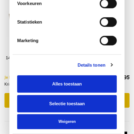
Voorkeuren
Statistieken
Marketing
Krista dining
Wood Protector
tuintafel
SUNS shine
140x90xH77,5 cm
teak
Details tonen
€558,95
Je bespaart €5.00,-
€563,95
Alles toestaan
Krista dining tuintafel + Wood protector
Incl. btw
Toevoegen aan winkelwagen
Selectie toestaan
Weigeren