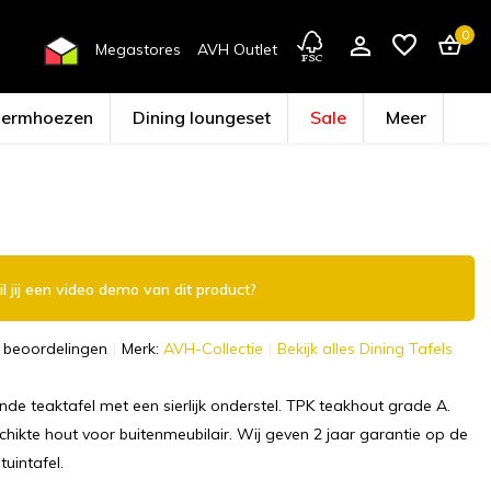
0
Megastores
AVH Outlet
hermhoezen
Dining loungeset
Sale
Meer
Account aanmaken
l jij een video demo van dit product?
 beoordelingen
Merk:
AVH-Collectie
Bekijk alles Dining Tafels
nde teaktafel met een sierlijk onderstel. TPK teakhout grade A.
hikte hout voor buitenmeubilair. Wij geven 2 jaar garantie op de
uintafel.