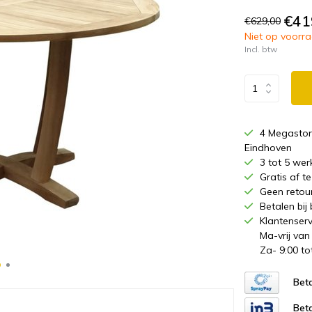
€41
€629,00
Niet op voorraa
Incl. btw
4 Megastor
Eindhoven
3 tot 5 wer
Gratis af 
Geen retou
Betalen bij
Klantenserv
Ma-vrij van
Za- 9:00 to
Beta
Beta