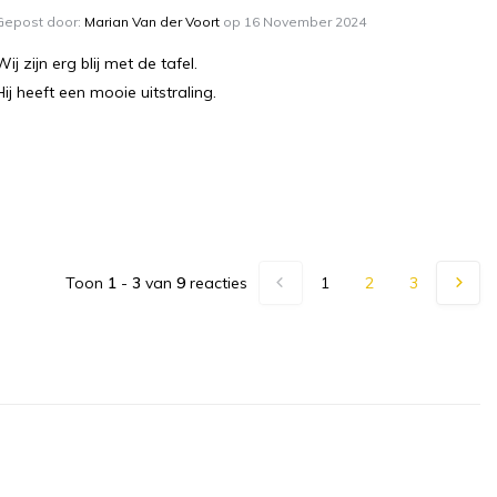
Gepost door:
Marian Van der Voort
op 16 November 2024
Wij zijn erg blij met de tafel.
Hij heeft een mooie uitstraling.
Toon
1
-
3
van
9
reacties
1
2
3