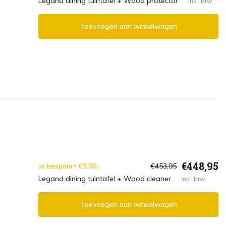
Legand dining tuintafel + Wood protector
Incl. btw
Toevoegen aan winkelwagen
€448,95
Je bespaart €5.00,-
€453,95
Legand dining tuintafel + Wood cleaner
Incl. btw
Toevoegen aan winkelwagen