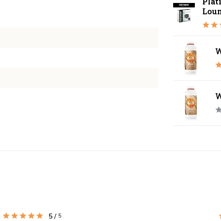
Plat
Lou
W
W
5
/
5