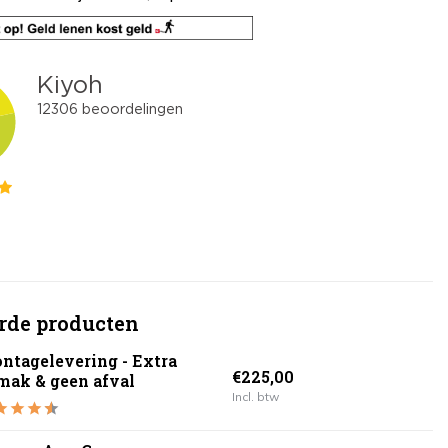
rde producten
ntagelevering - Extra
€225,00
mak & geen afval
Incl. btw