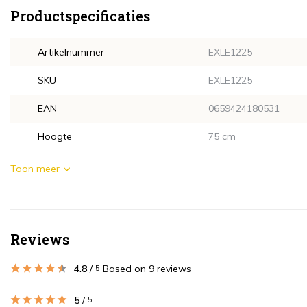
Productspecificaties
Artikelnummer
EXLE1225
SKU
EXLE1225
EAN
0659424180531
Hoogte
75 cm
Toon meer
Reviews
4.8
/
Based on 9 reviews
5
5
/
5