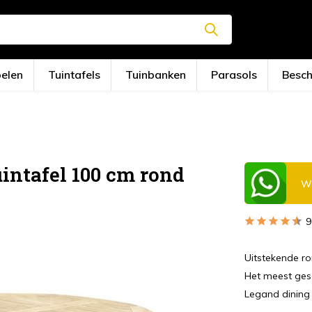
oelen
Tuintafels
Tuinbanken
Parasols
Besc
intafel 100 cm rond
Wi
9
Uitstekende ro
Het meest gesc
Legand dining t