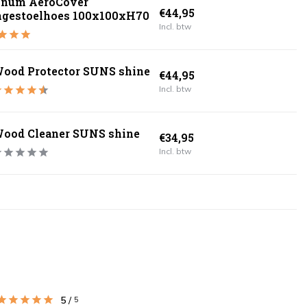
inum AeroCover
€44,95
ngestoelhoes 100x100xH70
Incl. btw
ood Protector SUNS shine
€44,95
Incl. btw
ood Cleaner SUNS shine
€34,95
Incl. btw
5
/
5