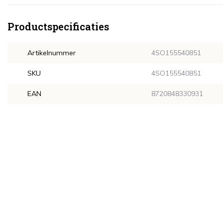
Productspecificaties
Artikelnummer
4SO155540851
SKU
4SO155540851
EAN
8720848330931