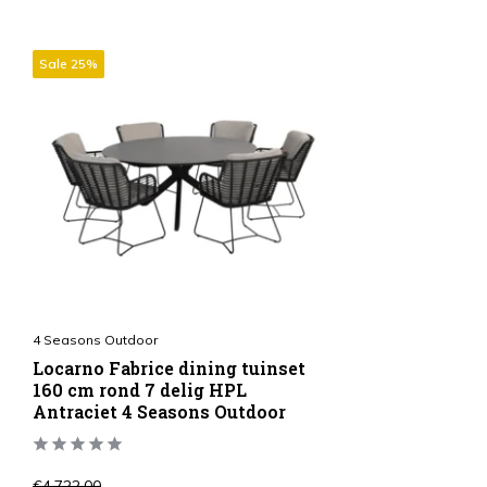
Sale 25%
4 Seasons Outdoor
Locarno Fabrice dining tuinset
160 cm rond 7 delig HPL
Antraciet 4 Seasons Outdoor
€4.722,00