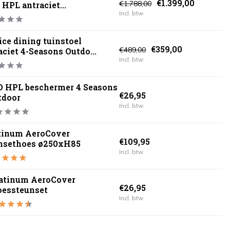
€1.399,00
€1.788,00
 HPL antraciet...
Incl. btw
ice dining tuinstoel
€359,00
€489,00
aciet 4-Seasons Outdo...
Incl. btw
O HPL beschermer 4 Seasons
€26,95
tdoor
Incl. btw
tinum AeroCover
€109,95
nsethoes ø250xH85
Incl. btw
atinum AeroCover
€26,95
essteunset
Incl. btw