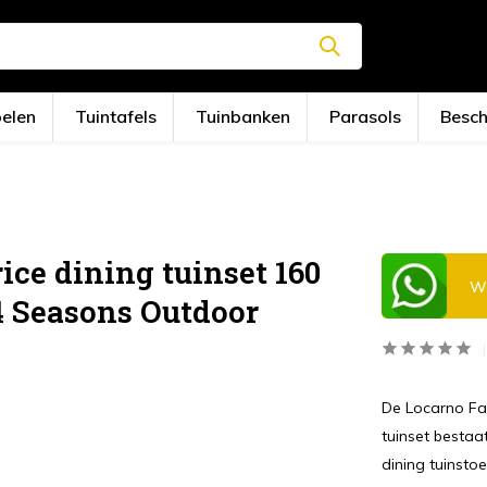
oelen
Tuintafels
Tuinbanken
Parasols
Besc
ice dining tuinset 160
Wi
4 Seasons Outdoor
De Locarno Fab
tuinset bestaa
dining tuinstoe