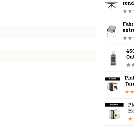
rond
Fabr
antr
4S
Ou
Pla
Tui
Pl
Ho