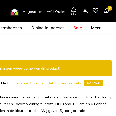
0
Megastores
AVH Outlet
hermhoezen
Dining loungeset
Sale
Meer
Account aanmaken
l jij een video demo van dit product?
Merk:
4 Seasons Outdoor
Bekijk alles Tuinsets
AVH Sale
rice dining tuinset is van het merk 4 Seasons Outdoor. De dining
t uit een Locarno dining tuintafel HPL rond 160 cm en 6 Fabrice
len in de kleur antraciet. Wij geven 5 jaar garantie.