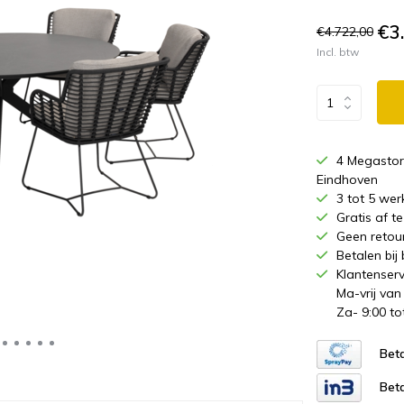
€3
€4.722,00
Incl. btw
4 Megastor
Eindhoven
3 tot 5 wer
Gratis af 
Geen retou
Betalen bij
Klantenserv
Ma-vrij van
Za- 9:00 to
Beta
Beta