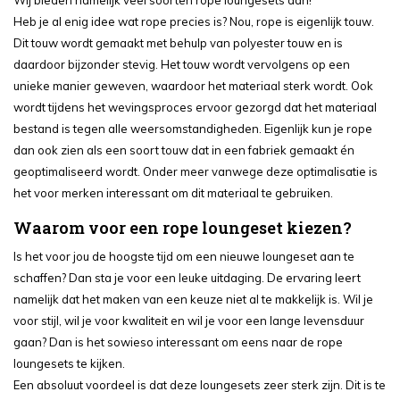
Heb je al enig idee wat rope precies is? Nou, rope is eigenlijk touw.
Dit touw wordt gemaakt met behulp van polyester touw en is
daardoor bijzonder stevig. Het touw wordt vervolgens op een
unieke manier geweven, waardoor het materiaal sterk wordt. Ook
wordt tijdens het wevingsproces ervoor gezorgd dat het materiaal
bestand is tegen alle weersomstandigheden. Eigenlijk kun je rope
dan ook zien als een soort touw dat in een fabriek gemaakt én
geoptimaliseerd wordt. Onder meer vanwege deze optimalisatie is
het voor merken interessant om dit materiaal te gebruiken.
Waarom voor een rope loungeset kiezen?
Is het voor jou de hoogste tijd om een nieuwe loungeset aan te
schaffen? Dan sta je voor een leuke uitdaging. De ervaring leert
namelijk dat het maken van een keuze niet al te makkelijk is. Wil je
voor stijl, wil je voor kwaliteit en wil je voor een lange levensduur
gaan? Dan is het sowieso interessant om eens naar de rope
loungesets te kijken.
Een absoluut voordeel is dat deze loungesets zeer sterk zijn. Dit is te