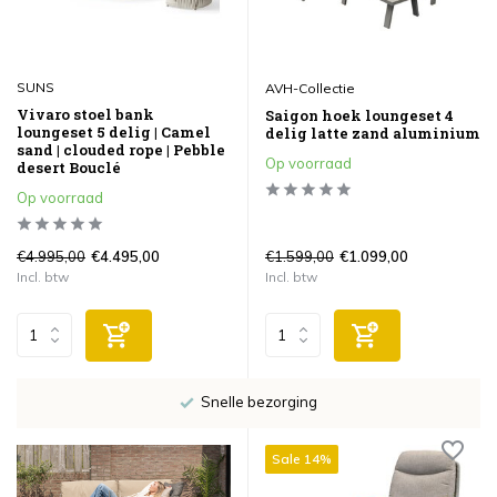
SUNS
AVH-Collectie
Vivaro stoel bank
Saigon hoek loungeset 4
loungeset 5 delig | Camel
delig latte zand aluminium
sand | clouded rope | Pebble
Op voorraad
desert Bouclé
Op voorraad
€4.995,00
€1.599,00
€4.495,00
€1.099,00
Incl. btw
Incl. btw
Snelle bezorging
Sale 14%