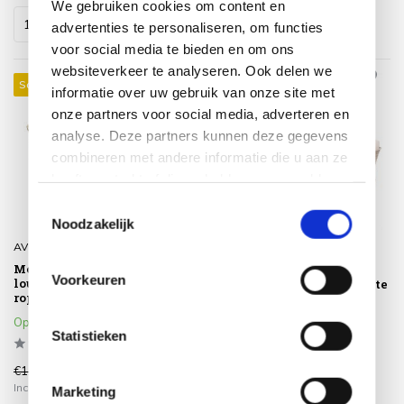
We gebruiken cookies om content en
advertenties te personaliseren, om functies
voor social media te bieden en om ons
websiteverkeer te analyseren. Ook delen we
Sale 16%
Sale 23%
informatie over uw gebruik van onze site met
onze partners voor social media, adverteren en
analyse. Deze partners kunnen deze gegevens
combineren met andere informatie die u aan ze
heeft verstrekt of die ze hebben verzameld op
basis van uw gebruik van hun services.
Toestemmingsselectie
Noodzakelijk
AVH-Collectie
4 Seasons Outdoor
Montreal hoekbank
Puccini stoel bank
Voorkeuren
loungeset 4 delig taupe
loungeset 3 delig rope latte
rope
4 Seasons Outdoor
Op voorraad
Op voorraad
Statistieken
€1.899,00
€3.897,00
€1.599,00
€2.995,00
Incl. btw
Incl. btw
Marketing