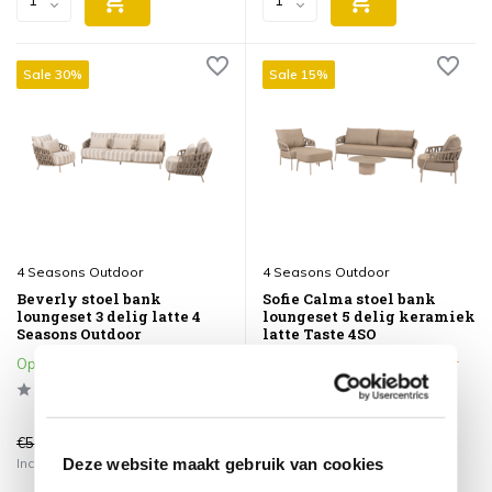
Sale 30%
Sale 15%
4 Seasons Outdoor
4 Seasons Outdoor
Beverly stoel bank
Sofie Calma stoel bank
loungeset 3 delig latte 4
loungeset 5 delig keramiek
Seasons Outdoor
latte Taste 4SO
Op voorraad
Klik op het product voor meer
informatie
€5.127,00
€3.681,00
€3.599,00
€3.129,00
Deze website maakt gebruik van cookies
Incl. btw
Incl. btw