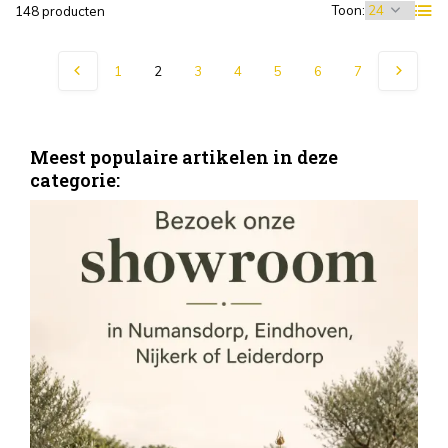
Toon:
148 producten
1
2
3
4
5
6
7
Meest populaire artikelen in deze
categorie:
S