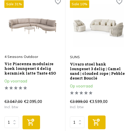
Sale 31%
Sale 10%
4 Seasons Outdoor
SUNS
Vic Piacenza modulaire
Vivaro stoel bank
hoek loungeset 4 delig
loungeset 3 delig | Camel
keramiek latte Taste 4SO
sand | clouded rope | Pebble
desert Bouclé
Op voorraad
Op voorraad
€3.047,00
€3.999,00
€2.095,00
€3.599,00
Incl. btw
Incl. btw