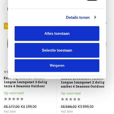
Details tonen
Sale 19%
Sale 39%
Alles toestaan
Selectie toestaan
Weigeren
4 Seasons Outdoor
4 Seasons Outdoor
Ezra organische chaise
Safina modulaire chaise
longue loungeset 3 delig
longue loungeset 2 delig
terre 4 Seasons Outdoor
amber 4 Seasons Outdoor
Op voorraad
Op voorraad
€5.177,00
€6.598,00
€4.199,00
€3.999,00
Incl. btw
Incl. btw