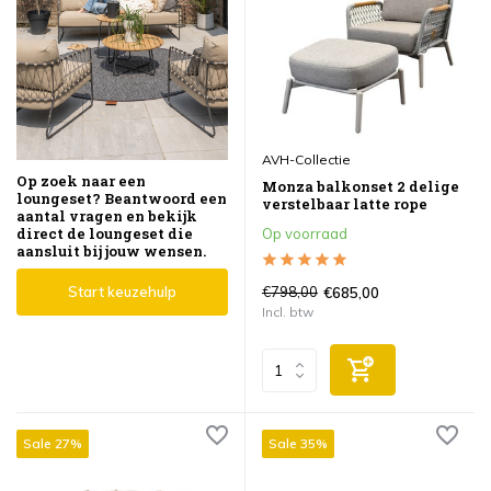
AVH-Collectie
Op zoek naar een
Monza balkonset 2 delige
loungeset? Beantwoord een
verstelbaar latte rope
aantal vragen en bekijk
direct de loungeset die
Op voorraad
aansluit bij jouw wensen.
Start keuzehulp
€798,00
€685,00
Incl. btw
Sale 27%
Sale 35%