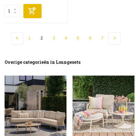
1
2
3
4
5
6
7
Overige categorieën in Loungesets