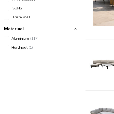
SUNS
Taste 4SO
Materiaal
Aluminium
(117)
Hardhout
(1)
Kunststof
(1)
Rope
(137)
RVS
(10)
Teakhout
(18)
Keramiek
(37)
Mortex
(11)
Kleur