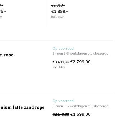
a
Taste 4SO
,-
€2.818,-
€1
5,-
€1.899,-
€
tw
Incl. btw
In
Op voorraad
Binnen 3-5 werkdagen thuisbezorgd.
m rope
€2.799,00
€3.499,00
Incl. btw
Op voorraad
Binnen 3-5 werkdagen thuisbezorgd.
inium latte zand rope
€1.699,00
€2.149,00