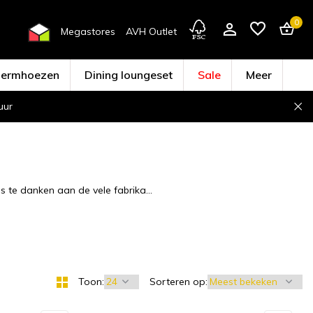
0
Megastores
AVH Outlet
hermhoezen
Dining loungeset
Sale
Meer
uur
Account aanmaken
is te danken aan de vele fabrika...
Toon:
Sorteren op: