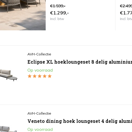
rope
latte
€1.599,-
€2.499
€1.299,-
€1.77
Incl. btw
Incl. b
AVH-Collectie
Eclipse XL hoekloungeset 8 delig aluminiu
Op voorraad
AVH-Collectie
Veneto dining hoek loungeset 4 delig alum
Op voorraad