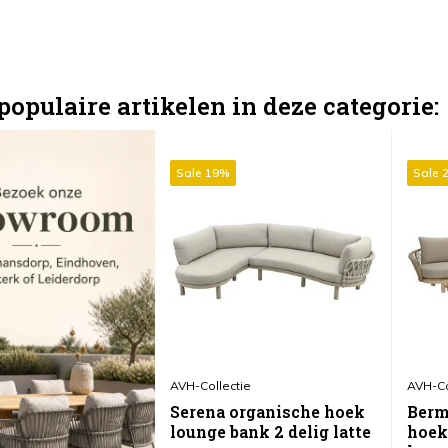
populaire artikelen in deze categorie:
Sale 19%
Sale 
AVH-Collectie
AVH-Co
Serena organische hoek
Berm
lounge bank 2 delig latte
hoek