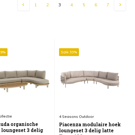
1
2
3
4
5
6
7
29%
Sale 33%
S
llectie
AV
4 Seasons Outdoor
uda organische
M
Piacenza modulaire hoek
 loungeset 3 delig
l
loungeset 3 delig latte