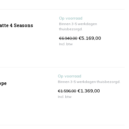
Op voorraad
Binnen 3-5 werkdagen
atte 4 Seasons
thuisbezorgd.
€5.169,00
€6.940,00
Incl. btw
Op voorraad
Binnen 3-5 werkdagen thuisbezorgd.
ope
€1.369,00
€1.596,00
Incl. btw