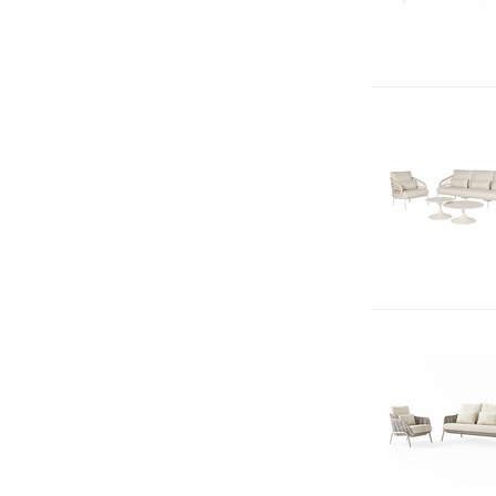
8
(5)
9
(1)