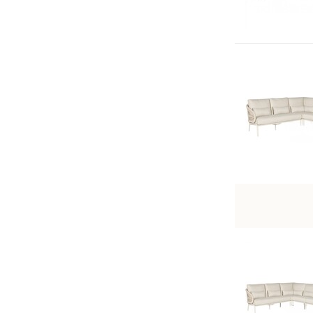
All Weather
(113)
Standaard
(1)
Waterafstotend
(36)
Verstelbaar
Ja
(9)
Nee
(137)
Aantal Zitplaatsen
2
(6)
3
(8)
4
(28)
5
(96)
6
(35)