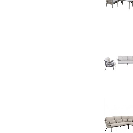
Antraciet
(13)
Bruin / Terre
(62)
Grijs
(16)
Off white
(1)
Taupe
(28)
Wit Grijs
(1)
Zand / Latte
(86)
Amber
(29)
Vorm
Ovaal
(15)
Rond
(35)
Soort Kussen