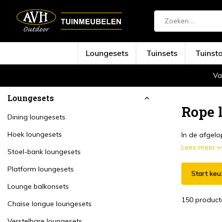
Loungesets
Tuinsets
Tuinst
Va
Terug
Home
Loungesets
Rope loungesets
Loungesets
Rope 
Dining loungesets
Hoek loungesets
In de afgel
Lees meer
Stoel-bank loungesets
Platform loungesets
Start keu
Lounge balkonsets
150 product
Chaise longue loungesets
Verstelbare loungesets