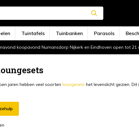
oelen
Tuintafels
Tuinbanken
Parasols
Besc
navond koopavond Numansdorp Nijkerk en Eindhoven open tot 21 
loungesets
open jaren hebben veel soorten
loungesets
het levenslicht gezien. Dit 
zehulp
en