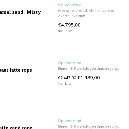
Op voorraad
Niet op voorraad. Klik hier voor de
Camel sand | Misty
exacte levertijd!
€4.795,00
Incl. btw
Op voorraad
Binnen 3-5 werkdagen thuisbezorgd.
aar latte rope
€1.989,00
€2.447,00
Incl. btw
Op voorraad
Binnen 3-5 werkdagen thuisbezorgd.
atte zand rope