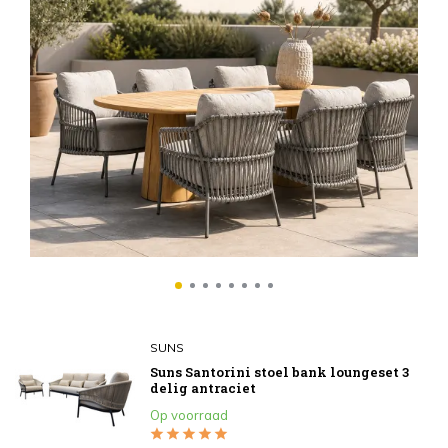
S
Su
an
€
In
SUNS
Suns Santorini stoel bank loungeset 3
delig antraciet
Op voorraad