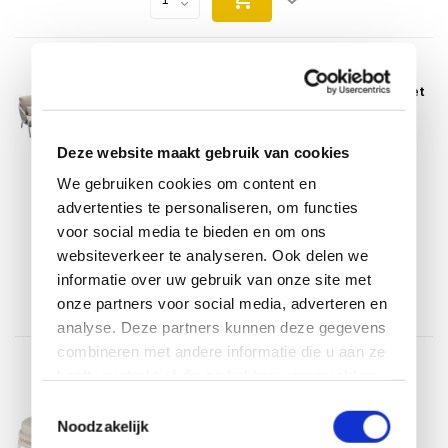
SUNS
Suns Tosca hoek high lounge loungeset
4 delige camel sand rope
Op voorraad
Deze website maakt gebruik van cookies
Op voorraad
We gebruiken cookies om content en
Binnen 3-5 werkdagen thuisbezorgd.
advertenties te personaliseren, om functies
voor social media te bieden en om ons
€3.799,00
Incl. btw
websiteverkeer te analyseren. Ook delen we
informatie over uw gebruik van onze site met
onze partners voor social media, adverteren en
analyse. Deze partners kunnen deze gegevens
combineren met andere informatie die u aan ze
SUNS
heeft verstrekt of die ze hebben verzameld op
Suns Tosca lounge balkonset 2 delig
basis van uw gebruik van hun services.
camel sand rope
Toestemmingsselectie
Noodzakelijk
Op voorraad