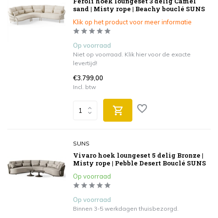
Feroli hoek loungeset 3 delig Camel
sand | Misty rope | Beachy bouclé SUNS
Klik op het product voor meer informatie
Op voorraad
Niet op voorraad. Klik hier voor de exacte
levertijd!
€3.799,00
Incl. btw
SUNS
Vivaro hoek loungeset 5 delig Bronze |
Misty rope | Pebble Desert Bouclé SUNS
Op voorraad
Op voorraad
Binnen 3-5 werkdagen thuisbezorgd.