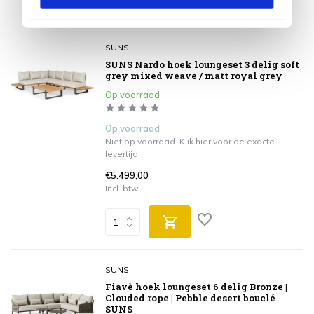
SUNS
SUNS Nardo hoek loungeset 3 delig soft
grey mixed weave / matt royal grey
Op voorraad
Op voorraad
Niet op voorraad. Klik hier voor de exacte
levertijd!
€5.499,00
Incl. btw
SUNS
Fiavè hoek loungeset 6 delig Bronze |
Clouded rope | Pebble desert bouclé
SUNS