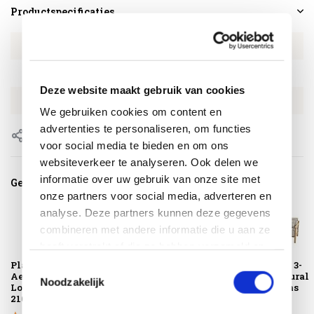
Productspecificaties
Artikelnummer
4SO17014
SKU
4SO17014
Deze website maakt gebruik van cookies
EAN
8720087016825
We gebruiken cookies om content en
advertenties te personaliseren, om functies
Delen
voor social media te bieden en om ons
websiteverkeer te analyseren. Ook delen we
informatie over uw gebruik van onze site met
Gerelateerde producten
onze partners voor social media, adverteren en
analyse. Deze partners kunnen deze gegevens
combineren met andere informatie die u aan ze
heeft verstrekt of die ze hebben verzameld op
basis van uw gebruik van hun services.
Platinum
Lucas voetenbank
Lucas lounge 3-
Toestemmingsselectie
AeroCover
natural teak 4
zitsbank natural
Noodzakelijk
Loungebedhoes
Seasons Outdoor
teak 4 Seasons
210x75xH40
Out...