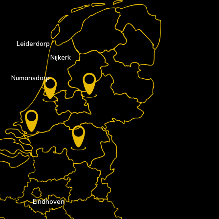
Leiderdorp
Nijkerk
Numansdorp
Eindhoven