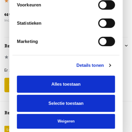
Voorkeuren
€559,00
€2.849,00
€49,95
€399,00
€2.025,00
Incl. btw
Incl. btw
Incl. btw
Statistieken
Marketing
Reviews
0
/
Based on 0 reviews
5
Details tonen
Er zijn nog geen reviews geschreven over dit product..
Alles toestaan
Schrijf je eigen review
Selectie toestaan
Reeds bekeken
Weigeren
Sale 26%