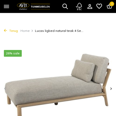
0
Terug
Home
Lucas ligbed natural teak 4 Se...
26% sale