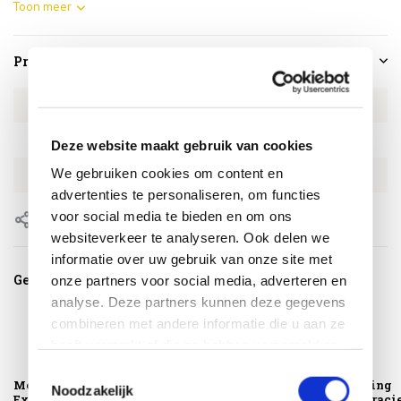
Toon meer
Productspecificaties
Artikelnummer
4SO161186266
SKU
4SO161186266
Deze website maakt gebruik van cookies
We gebruiken cookies om content en
EAN
8720848346918
advertenties te personaliseren, om functies
voor social media te bieden en om ons
Delen
websiteverkeer te analyseren. Ook delen we
informatie over uw gebruik van onze site met
Gerelateerde producten
onze partners voor social media, adverteren en
analyse. Deze partners kunnen deze gegevens
combineren met andere informatie die u aan ze
heeft verstrekt of die ze hebben verzameld op
basis van uw gebruik van hun services.
Toestemmingsselectie
Montagelevering -
Platinum
Alicante dining
Noodzakelijk
Extra gemak &
AeroCover
tuinstoel antraci