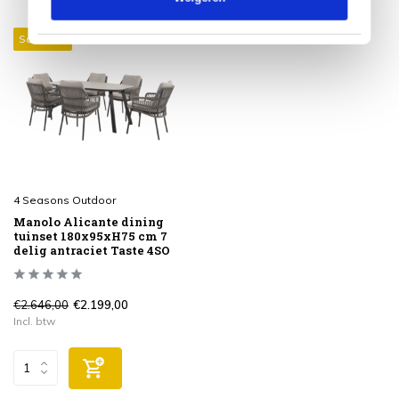
Sale 17%
4 Seasons Outdoor
Manolo Alicante dining
tuinset 180x95xH75 cm 7
delig antraciet Taste 4SO
€2.646,00
€2.199,00
Incl. btw