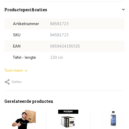
Productspecificaties
Artikelnummer
84581723
SKU
84581723
EAN
0659424190325
Tafel - lengte
220 cm
Toon meer
Delen
Gerelateerde producten