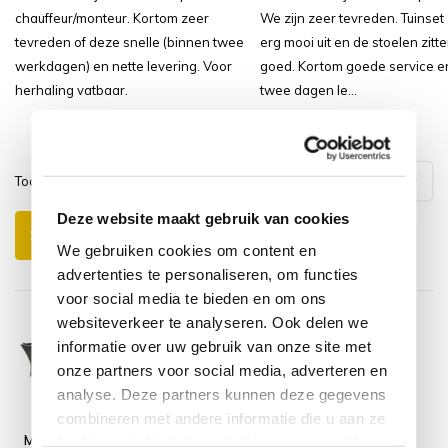
chauffeur/monteur. Kortom zeer
We zijn zeer tevreden. Tuinset 
tevreden of deze snelle (binnen twee
erg mooi uit en de stoelen zitt
werkdagen) en nette levering. Voor
goed. Kortom goede service e
herhaling vatbaar.
twee dagen le...
Lees meer
Toon
1
-
3
van
6
reacties
1
2
Deze website maakt gebruik van cookies
Schrijf je eigen review
We gebruiken cookies om content en
advertenties te personaliseren, om functies
voor social media te bieden en om ons
websiteverkeer te analyseren. Ook delen we
informatie over uw gebruik van onze site met
onze partners voor social media, adverteren en
analyse. Deze partners kunnen deze gegevens
combineren met andere informatie die u aan ze
Menorca Darwin
Montagelevering
heeft verstrekt of die ze hebben verzameld op