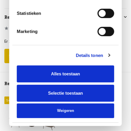
Statistieken
Reviews
0
/
Based on 0 reviews
5
Marketing
Er zijn nog geen reviews geschreven over dit product..
Details tonen
Schrijf je eigen review
Alles toestaan
Reeds bekeken
Selectie toestaan
Sale 15%
Weigeren