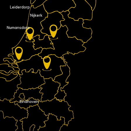
Leiderdorp
Nijkerk
Numansdorp
Eindhoven