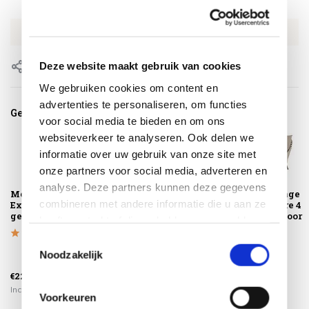
SKU
4SO155479355
EAN
8720848331976
Deze website maakt gebruik van cookies
Delen
We gebruiken cookies om content en
advertenties te personaliseren, om functies
Gerelateerde producten
voor social media te bieden en om ons
websiteverkeer te analyseren. Ook delen we
informatie over uw gebruik van onze site met
onze partners voor social media, adverteren en
analyse. Deze partners kunnen deze gegevens
Montagelevering -
Montera 3-zits
Montera lounge
combineren met andere informatie die u aan ze
Extra gemak &
loungebank terre 4
tuinstoel terre 4
geen afval
Seasons Outdoor
Seasons Outdoor
heeft verstrekt of die ze hebben verzameld op
basis van uw gebruik van hun services.
Toestemmingsselectie
Noodzakelijk
€2.969,00
€1.269,00
€225,00
€2.445,00
€1.079,00
Incl. btw
Incl. btw
Incl. btw
Voorkeuren