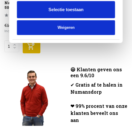
Napoli lounge tuintafel
50xH45.5 cm licht bruin
Selectie toestaan
€139,00
€109,00
Weigeren
Incl. btw
😃 Klanten geven ons
een 9.6/10
✔
Gratis af te halen in
Numansdorp
❤ 99% procent van onze
klanten beveelt ons
aan