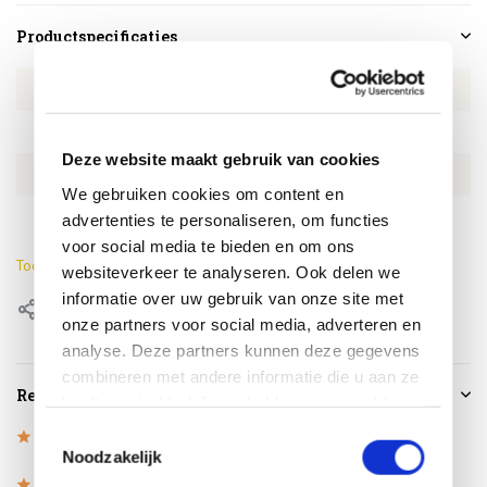
Productspecificaties
Artikelnummer
AL2206-TT140x80-ant
SKU
AL2206-TT140x80-ant
Deze website maakt gebruik van cookies
EAN
8720848318434
We gebruiken cookies om content en
Lengte
140 cm
advertenties te personaliseren, om functies
voor social media te bieden en om ons
Toon meer
websiteverkeer te analyseren. Ook delen we
informatie over uw gebruik van onze site met
Delen
onze partners voor social media, adverteren en
analyse. Deze partners kunnen deze gegevens
combineren met andere informatie die u aan ze
Reviews
heeft verstrekt of die ze hebben verzameld op
basis van uw gebruik van hun services.
Toestemmingsselectie
5
/
Based on 4 reviews
5
Noodzakelijk
5
/
5
/
5
5