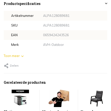
Productspecificaties
Artikelnummer
ALPA128089681
SKU
ALPA128089681
EAN
0659424243526
Merk
AVH-Outdoor
Toon meer
Delen
Gerelateerde producten