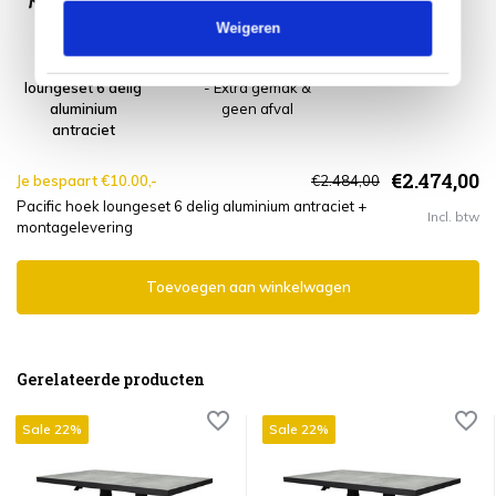
Weigeren
Pacific hoek
Montagelevering
loungeset 6 delig
- Extra gemak &
aluminium
geen afval
antraciet
€2.474,00
Je bespaart €10.00,-
€2.484,00
Pacific hoek loungeset 6 delig aluminium antraciet +
Incl. btw
montagelevering
Toevoegen aan winkelwagen
Gerelateerde producten
Sale 22%
Sale 22%