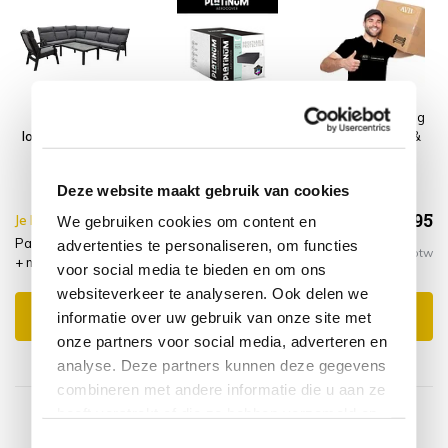
Pacific hoek
Platinum
Montagelevering
loungeset 6 delig
AeroCover
- Extra gemak &
aluminium
Loungesethoes
geen afval
antraciet
300x300xH70
Deze website maakt gebruik van cookies
€2.583,95
Je bespaart €20.00,-
€2.603,95
We gebruiken cookies om content en
Pacific hoek loungeset 6 delig aluminium antraciet + hoes
advertenties te personaliseren, om functies
Incl. btw
+ montagelevering
voor social media te bieden en om ons
websiteverkeer te analyseren. Ook delen we
Toevoegen aan winkelwagen
informatie over uw gebruik van onze site met
onze partners voor social media, adverteren en
analyse. Deze partners kunnen deze gegevens
combineren met andere informatie die u aan ze
heeft verstrekt of die ze hebben verzameld op
basis van uw gebruik van hun services.
Toestemmingsselectie