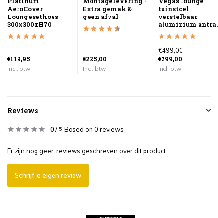
Platinum
Montagelevering -
Vegas lounge
AeroCover
Extra gemak &
tuinstoel
Loungesethoes
geen afval
verstelbaar
300x300xH70
aluminium antra..
€499,00
€119,95
€225,00
€299,00
Incl. btw
Incl. btw
Incl. btw
Reviews
0
/
Based on 0 reviews
5
Er zijn nog geen reviews geschreven over dit product..
Schrijf je eigen review