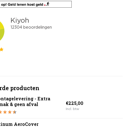
rde producten
ntagelevering - Extra
€225,00
mak & geen afval
Incl. btw
tinum AeroCover