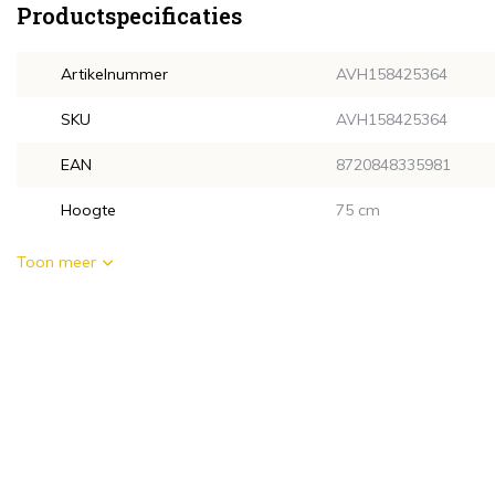
Productspecificaties
Artikelnummer
AVH158425364
SKU
AVH158425364
EAN
8720848335981
Hoogte
75 cm
Toon meer