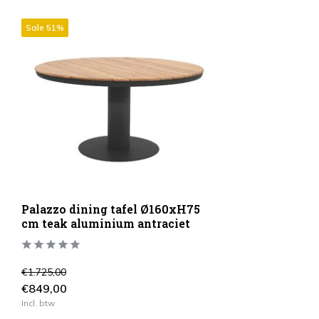
Sale 51%
Palazzo dining tafel Ø160xH75
cm teak aluminium antraciet
€1.725,00
€849,00
Incl. btw