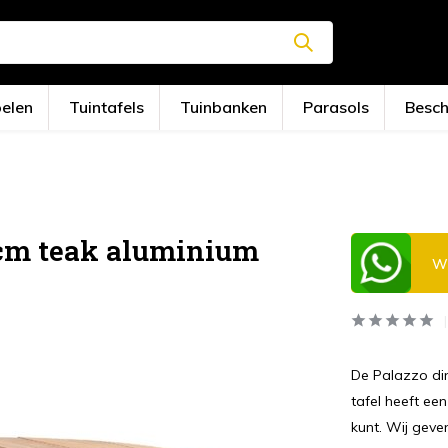
oelen
Tuintafels
Tuinbanken
Parasols
Besc
 cm teak aluminium
Wi
De Palazzo din
tafel heeft ee
kunt. Wij geve