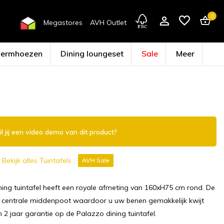
0
Megastores
AVH Outlet
hermhoezen
Dining loungeset
Sale
Meer
Account aanmaken
l jij een video demo van dit product?
Bekijk alles Tuintafels
AVH Sale
ing tuintafel heeft een royale afmeting van 160xH75 cm rond. De
n centrale middenpoot waardoor u uw benen gemakkelijk kwijt
n 2 jaar garantie op de Palazzo dining tuintafel.