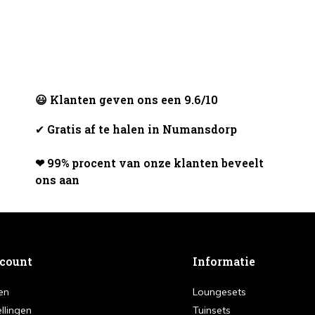
😃 Klanten geven ons een 9.6/10
✔
Gratis af te halen in Numansdorp
❤ 99% procent van onze klanten beveelt
ons aan
ccount
Informatie
en
Loungesets
ellingen
Tuinsets