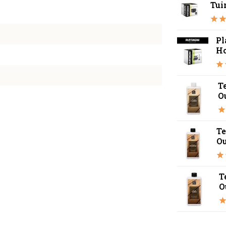
Tui
Pl
Ho
T
O
Te
O
T
O