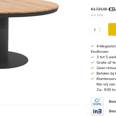
€8
€1.725,00
Incl. btw
4 Megastor
Eindhoven
3 tot 5 wer
Gratis af 
Geen retou
Betalen bij
Klantenserv
Ma-vrij van
Za- 9:00 to
Beta
Beta