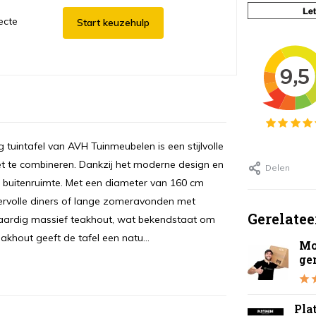
ecte
Start keuzehulp
uintafel van AVH Tuinmeubelen is een stijlvolle
weet te combineren. Dankzij het moderne design en
Delen
e buitenruimte. Met een diameter van 160 cm
feervolle diners of lange zomeravonden met
Gerelatee
gwaardig massief teakhout, wat bekendstaat om
akhout geeft de tafel een natu...
Mo
ge
Pla