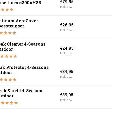
€79,95
nsethoes ø200xH85
Incl. btw
atinum AeroCover
€26,95
essteunset
Incl. btw
eak Cleaner 4-Seasons
€24,95
utdoor
Incl. btw
ak Protector 4-Seasons
€34,95
utdoor
Incl. btw
eak Shield 4-Seasons
€39,95
utdoor
Incl. btw