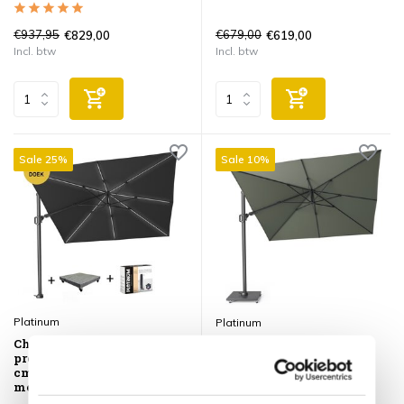
€937,95
€679,00
€829,00
€619,00
Incl. btw
Incl. btw
Sale 25%
Sale 10%
Platinum
Platinum
Challenger T2 glow
Challenger T2
premium parasol 300x300
zweefparasol 300x300 cm
cm antraciet faded black
olijf
met 90KG voet en hoes
Op voorraad