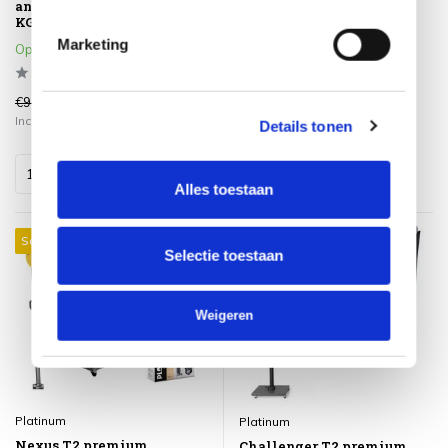
antraciet lush green met 90
cm antraciet havanna
KG voet en hoes
Op voorraad
Marketing
Op voorraad
€937,95
€799,00
€809,00
€719,00
Incl. btw
Incl. btw
Details tonen
Alles toestaan
Sale 11%
Sale 9%
Selectie toestaan
Weigeren
Platinum
Platinum
Nexus T2 premium
Challenger T2 premium