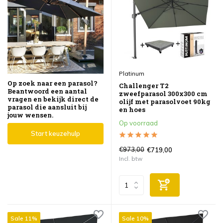
Platinum
Op zoek naar een parasol?
Challenger T2
Beantwoord een aantal
zweefparasol 300x300 cm
vragen en bekijk direct de
olijf met parasolvoet 90kg
parasol die aansluit bij
en hoes
jouw wensen.
Op voorraad
Start keuzehulp
€973,00
€719,00
Incl. btw
Sale 11%
Sale 10%