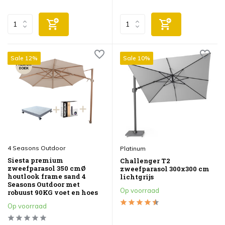
Sale 12%
Sale 10%
4 Seasons Outdoor
Platinum
Siesta premium
Challenger T2
zweefparasol 350 cmØ
zweefparasol 300x300 cm
houtlook frame sand 4
lichtgrijs
Seasons Outdoor met
Op voorraad
robuust 90KG voet en hoes
Op voorraad