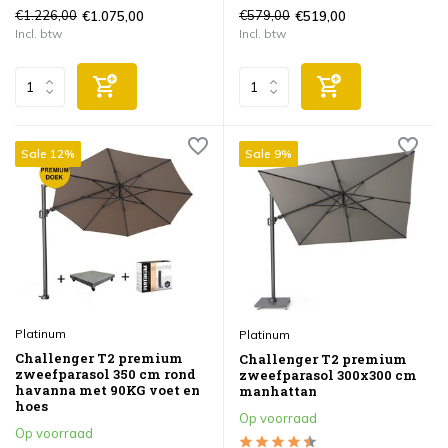
€1.226,00
€579,00
€1.075,00
€519,00
Incl. btw
Incl. btw
Sale 12%
Sale 9%
Platinum
Platinum
Challenger T2 premium
Challenger T2 premium
zweefparasol 350 cm rond
zweefparasol 300x300 cm
havanna met 90KG voet en
manhattan
hoes
Op voorraad
Op voorraad