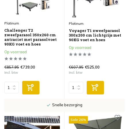
Platinum
Platinum
Challenger T2
Voyager T1 zweefparasol
zweefparasol 350x260 cm
300x200 cm lichtgrijs met
antraciet met parasolvoet
90KG voet en hoes
90KG voet en hoes
Op voorraad
Op voorraad
€857,95
€607,95
€739,00
€525,00
Incl. btw
Incl. btw
Snelle bezorging
Sale 26%