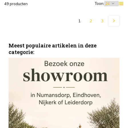
Toon:
49 producten
1
2
3
Meest populaire artikelen in deze
categorie:
S