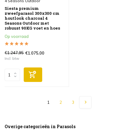
4 Seasons Outdoor
Siesta premium
zweefparasol 300x300 cm
houtlook charcoal 4
Seasons Outdoor met
robuust 90KG voet en hoes
Op voorraad
€1.247,95
€1.075,00
Incl. btw
1
2
3
Overige categorieën in Parasols