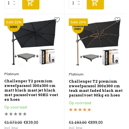
Sale 22%
Sale 25%
Platinum
Platinum
Challenger T2 premium
Challenger T2 premium
zweefparasol 300x300 cm
zweefparasol 300x300 cm
matt black mast jet black
teak mast faded black met
met parasolvoet 90KG voet
parasolvoet 90kg en hoes
en hoes
Op voorraad
Op voorraad
€1.073,00
€1.193,00
€839,00
€899,00
Incl. btw
Incl. btw