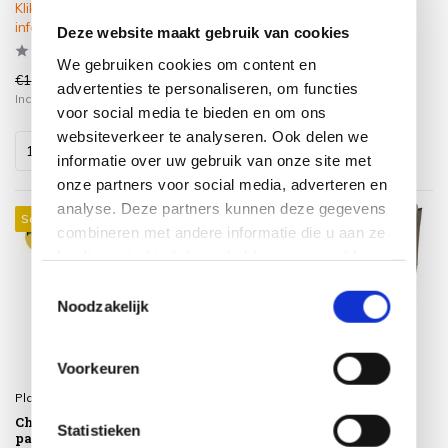
Klik op het product voor meer
informatie
Deze website maakt gebruik van cookies
We gebruiken cookies om content en
€1.193,00
€579,00
€899,00
€519,00
advertenties te personaliseren, om functies
Incl. btw
Incl. btw
voor social media te bieden en om ons
websiteverkeer te analyseren. Ook delen we
informatie over uw gebruik van onze site met
onze partners voor social media, adverteren en
analyse. Deze partners kunnen deze gegevens
Sale 14%
Sale 10%
combineren met andere informatie die u aan ze
heeft verstrekt of die ze hebben verzameld op
basis van uw gebruik van hun services.
Toestemmingsselectie
Noodzakelijk
Voorkeuren
Platinum
Platinum
Challenger T2 premium
Challenger T2 glow
Statistieken
parasol 300x300 cm
premium parasol 300x300