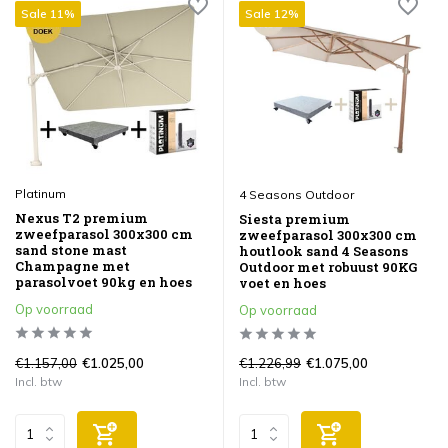
Sale 11%
Sale 12%
Platinum
4 Seasons Outdoor
Nexus T2 premium
Siesta premium
zweefparasol 300x300 cm
zweefparasol 300x300 cm
sand stone mast
houtlook sand 4 Seasons
Champagne met
Outdoor met robuust 90KG
parasolvoet 90kg en hoes
voet en hoes
Op voorraad
Op voorraad
€1.157,00
€1.226,99
€1.025,00
€1.075,00
Incl. btw
Incl. btw