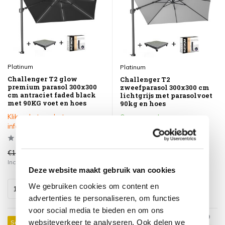
Platinum
Platinum
Challenger T2 glow
Challenger T2
premium parasol 300x300
zweefparasol 300x300 cm
cm antraciet faded black
lichtgrijs met parasolvoet
met 90KG voet en hoes
90kg en hoes
Klik op het product voor meer
Op voorraad
informatie
€1.193,00
€837,95
€899,00
€739,00
Incl. btw
Incl. btw
Deze website maakt gebruik van cookies
We gebruiken cookies om content en
advertenties te personaliseren, om functies
voor social media te bieden en om ons
websiteverkeer te analyseren. Ook delen we
Sale 15%
Sale 14%