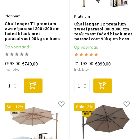
Platinum
Platinum
Challenger T1 premium
Challenger T2 premium
zweefparasol 300x300 cm
zweefparasol 300x300 cm
faded black met
teak mast faded black met
parasolvoet 90kg en hoes
parasolvoet 90kg en hoes
Op voorraad
Op voorraad
€993,00
€1.193,00
€749,00
€899,00
Incl. btw
Incl. btw
Sale 12%
Sale 12%