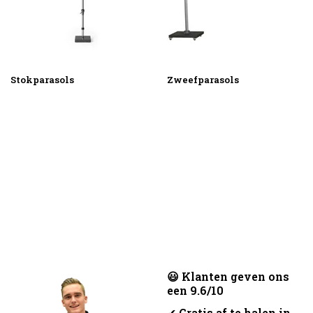
Stokparasols
Zweefparasols
😃 Klanten geven ons
een 9.6/10
✔
Gratis af te halen in