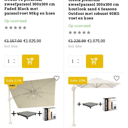
zweefparasol 300x300 cm
zweefparasol 300x300 cm
Faded Black met
houtlook sand 4 Seasons
parasolvoet 90kg en hoes
Outdoor met robuust 90KG
voet en hoes
Op voorraad
Op voorraad
€1.157,00
€1.226,99
€1.025,00
€1.075,00
Incl. btw
Incl. btw
Sale 11%
Sale 10%