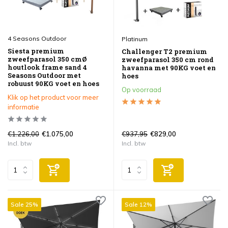
4 Seasons Outdoor
Platinum
Siesta premium
Challenger T2 premium
zweefparasol 350 cmØ
zweefparasol 350 cm rond
houtlook frame sand 4
havanna met 90KG voet en
Seasons Outdoor met
hoes
robuust 90KG voet en hoes
Op voorraad
Klik op het product voor meer
informatie
€1.226,00
€937,95
€1.075,00
€829,00
Incl. btw
Incl. btw
Sale 25%
Sale 12%