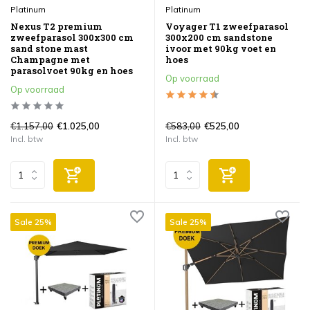
Platinum
Platinum
Nexus T2 premium
Voyager T1 zweefparasol
zweefparasol 300x300 cm
300x200 cm sandstone
sand stone mast
ivoor met 90kg voet en
Champagne met
hoes
parasolvoet 90kg en hoes
Op voorraad
Op voorraad
€1.157,00
€583,00
€1.025,00
€525,00
Incl. btw
Incl. btw
Sale 25%
Sale 25%