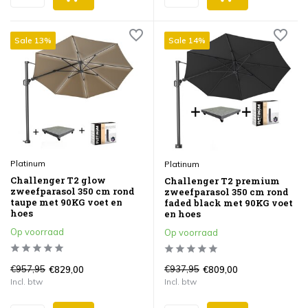
Sale 13%
Sale 14%
Platinum
Platinum
Challenger T2 glow
Challenger T2 premium
zweefparasol 350 cm rond
zweefparasol 350 cm rond
taupe met 90KG voet en
faded black met 90KG voet
hoes
en hoes
Op voorraad
Op voorraad
€957,95
€937,95
€829,00
€809,00
Incl. btw
Incl. btw