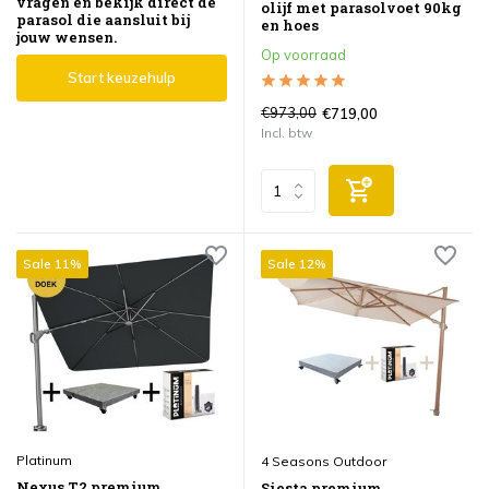
vragen en bekijk direct de
olijf met parasolvoet 90kg
parasol die aansluit bij
en hoes
jouw wensen.
Op voorraad
Start keuzehulp
€973,00
€719,00
Incl. btw
Sale 11%
Sale 12%
Platinum
4 Seasons Outdoor
Nexus T2 premium
Siesta premium