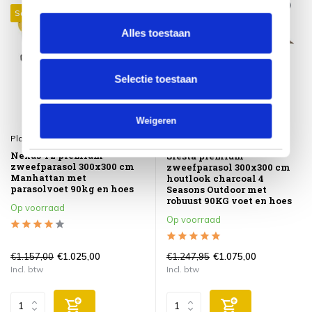
Sale 11%
Sale 14%
Alles toestaan
Selectie toestaan
Weigeren
Platinum
4 Seasons Outdoor
Nexus T2 premium
Siesta premium
zweefparasol 300x300 cm
zweefparasol 300x300 cm
Manhattan met
houtlook charcoal 4
parasolvoet 90kg en hoes
Seasons Outdoor met
robuust 90KG voet en hoes
Op voorraad
Op voorraad
€1.157,00
€1.247,95
€1.025,00
€1.075,00
Incl. btw
Incl. btw