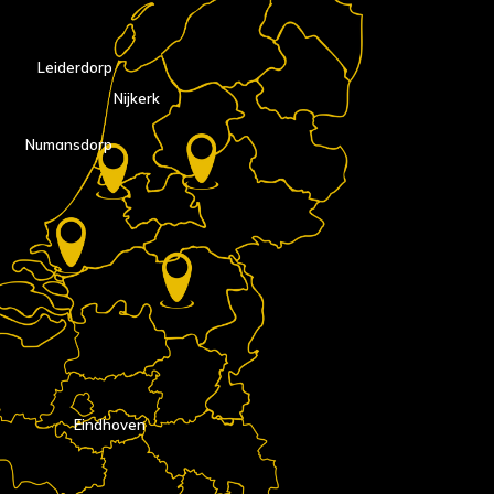
Leiderdorp
Nijkerk
Numansdorp
Eindhoven