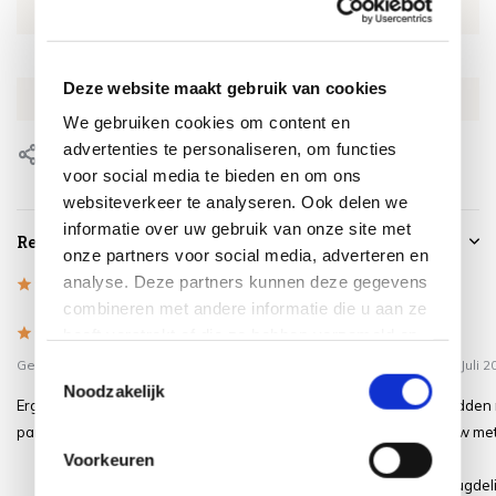
Artikelnummer
VOET40MW
SKU
VOET40MW
Deze website maakt gebruik van cookies
EAN
0659424181163
We gebruiken cookies om content en
advertenties te personaliseren, om functies
Delen
voor social media te bieden en om ons
websiteverkeer te analyseren. Ook delen we
informatie over uw gebruik van onze site met
Reviews
onze partners voor social media, adverteren en
analyse. Deze partners kunnen deze gegevens
4.9
/
Based on 40 reviews
5
combineren met andere informatie die u aan ze
5
/
5
/
heeft verstrekt of die ze hebben verzameld op
5
5
basis van uw gebruik van hun services.
Gepost door:
Suayip
op 13 April 2026
Gepost door:
Christi
op 11 Juli 2
Toestemmingsselectie
Noodzakelijk
Erg tevreden met onze verrijdbare
Precies wat we nodig hadden 
parasolvoet.
dat heen en weer gesjouw me
vorige voet!
Voorkeuren
Mooie vormgeving en deugdeli