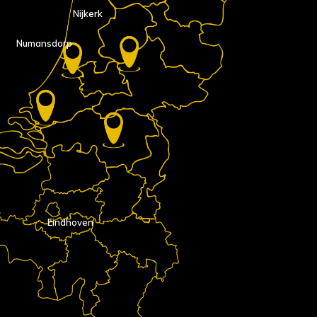
Nijkerk
Numansdorp
Eindhoven