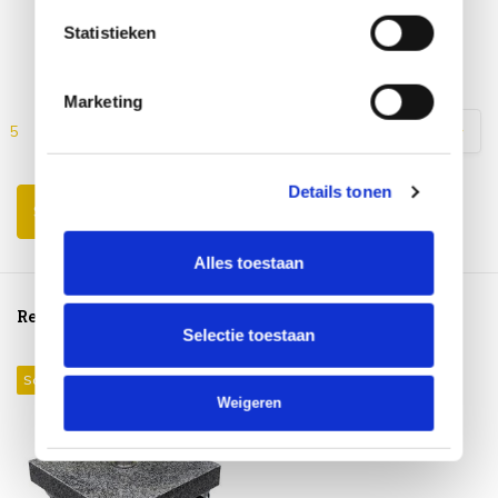
materiaal.
Statistieken
Blij mee!
Marketing
5
6
7
8
9
10
11
12
13
14
Details tonen
Schrijf je eigen review
Alles toestaan
Reeds bekeken
Selectie toestaan
Sale 11%
Weigeren