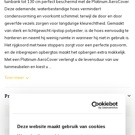
tuinbank tot 130 cm perfect beschermd met de Platinum AeroCover.
Deze ademende, waterbestendige hoes vermindert
condensvorming en voorkomt schimmel, terwijl de door en door
geverfde vezels zorgen voor langdurige kleurechtheid. Gemaakt
van sterk en lichtgewicht ripstop polyester, is de hoes eenvoudig te
hanteren en neemt hij weinig ruimte in wanneer hij niet in gebruik is.
Het rijgkoord met twee stoppers zorgt voor een perfecte pasvorm,
en de inbegrepen opbergtas maakt het opbergen extra makkelijk.
Met een Platinum AeroCover verlengt u de levensduur van uw
tuinmeubelen en kiest u ...
Toon meer
Productspecificaties
Artikelnummer
AE7908
SKU
AE7908
Deze website maakt gebruik van cookies
EAN
8717591774136