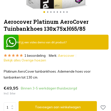
Aerocover Platinum AeroCover
Tuinbankhoes 130x75xH65/85
Wil jij een video demo van dit product?
1 beoordeling
Merk:
Aerocover
Bekijk alles Overige hoezen
Platinum AeroCover tuinbankhoes. Ademende hoes voor
tuinbanken tot 130 cm.
€49,95
Binnen 3-5 werkdagen thuisbezorgd
Incl. btw
Toevoegen aan winkelwagen