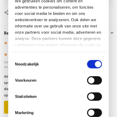
We gebruiken cookies om content en
advertenties te personaliseren, om functies
Delen
voor social media te bieden en om ons
websiteverkeer te analyseren. Ook delen we
informatie over uw gebruik van onze site met
onze partners voor social media, adverteren en
Reviews
analyse. Deze partners kunnen deze gegevens
5
/
Based on 1 reviews
5
combineren met andere informatie die u aan ze
heeft verstrekt of die ze hebben verzameld op
5
/
5
basis van uw gebruik van hun services.
Toestemmingsselectie
Gepost door:
Andre Heemskerk
op 3
Noodzakelijk
Augustus 2020
dankzij de tuinbankhoes blijven mijn
Voorkeuren
spullen lekker droog, een prima hoes
die handig is, niet zwaar en makkelijk
op te vouwen.
Statistieken
Schrijf je eigen review
Marketing