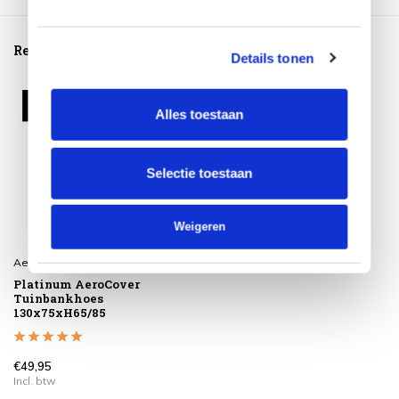
Reeds bekeken
Details tonen
Alles toestaan
Selectie toestaan
Weigeren
Aerocover
Platinum AeroCover
Tuinbankhoes
130x75xH65/85
€49,95
Incl. btw