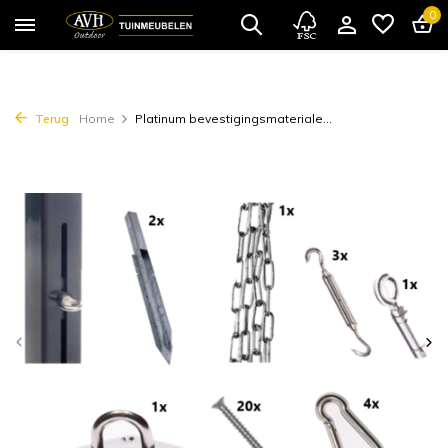
0
Terug
Home
Platinum bevestigingsmateriale...