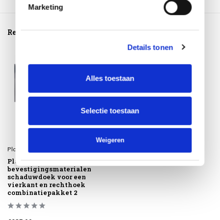
Marketing
Reeds bekeken
Details tonen
Alles toestaan
Selectie toestaan
Weigeren
Platinum
Platinum
bevestigingsmaterialen
schaduwdoek voor een
vierkant en rechthoek
combinatiepakket 2