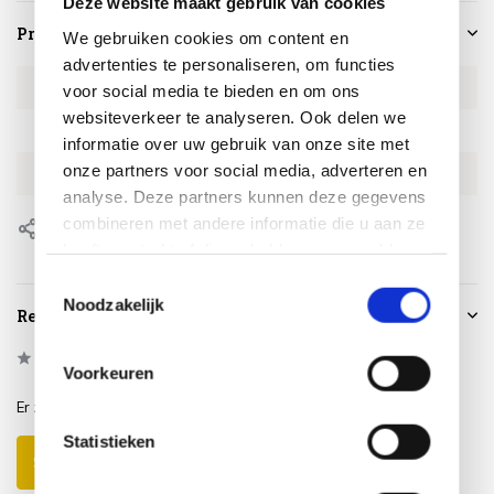
Deze website maakt gebruik van cookies
Productspecificaties
We gebruiken cookies om content en
advertenties te personaliseren, om functies
Artikelnummer
PL154188337
voor social media te bieden en om ons
websiteverkeer te analyseren. Ook delen we
SKU
PL154188337
informatie over uw gebruik van onze site met
onze partners voor social media, adverteren en
EAN
8720848322189
analyse. Deze partners kunnen deze gegevens
combineren met andere informatie die u aan ze
Delen
heeft verstrekt of die ze hebben verzameld op
basis van uw gebruik van hun services.
Toestemmingsselectie
Noodzakelijk
Reviews
0
/
Based on 0 reviews
5
Voorkeuren
Er zijn nog geen reviews geschreven over dit product..
Statistieken
Schrijf je eigen review