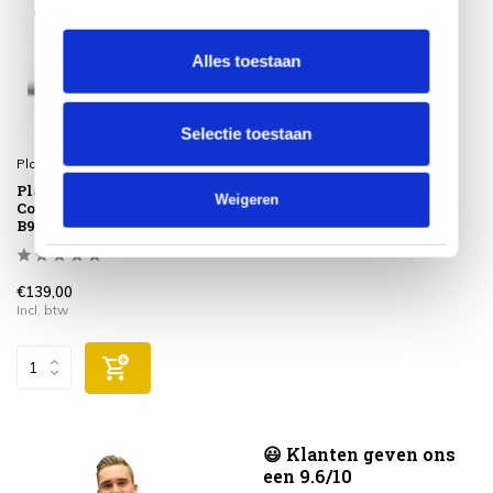
Alles toestaan
Selectie toestaan
Platinum
Platinum Sun & Shade
Weigeren
Coolfit rolgordijn
B98xL240cm Zwart
€139,00
Incl. btw
😃 Klanten geven ons
een 9.6/10