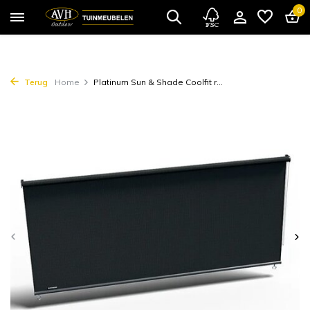
0
Terug
Home
Platinum Sun & Shade Coolfit r...