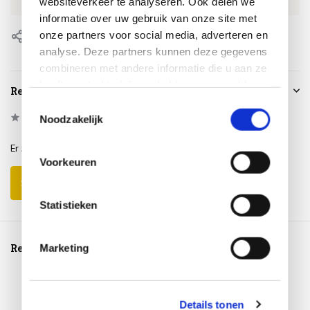
websiteverkeer te analyseren. Ook delen we
EAN
8720039166998
informatie over uw gebruik van onze site met
onze partners voor social media, adverteren en
Delen
analyse. Deze partners kunnen deze gegevens
combineren met andere informatie die u aan ze
heeft verstrekt of die ze hebben verzameld op
Reviews
basis van uw gebruik van hun services.
Toestemmingsselectie
0
/
Based on 0 reviews
5
Noodzakelijk
Er zijn nog geen reviews geschreven over dit product..
Voorkeuren
Schrijf je eigen review
Statistieken
Reeds bekeken
Marketing
Details tonen