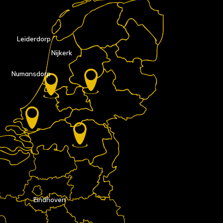
Leiderdorp
Nijkerk
Numansdorp
Eindhoven