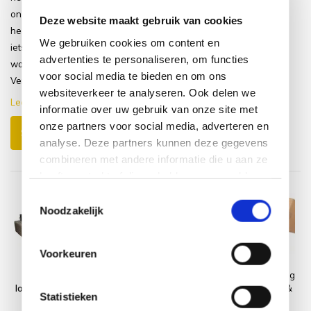
ondersteunen goed en je kan er ook
Deze website maakt gebruik van cookies
heerlijk op liggen. Ik adviseer wel om
We gebruiken cookies om content en
iets op onder de poten te olakken
advertenties te personaliseren, om functies
want bij het verschuiven krast het.
voor social media te bieden en om ons
Verder een sup...
websiteverkeer te analyseren. Ook delen we
Lees meer
informatie over uw gebruik van onze site met
onze partners voor social media, adverteren en
Schrijf je eigen review
analyse. Deze partners kunnen deze gegevens
combineren met andere informatie die u aan ze
heeft verstrekt of die ze hebben verzameld op
basis van uw gebruik van hun services.
Toestemmingsselectie
Noodzakelijk
Voorkeuren
Queen hoek
Platinum
Montagelevering
loungeset 5 delig
AeroCover
- Extra gemak &
Statistieken
grijs wicker
Loungesethoes
geen afval