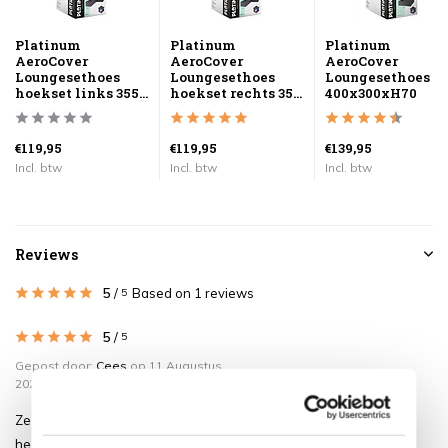
Platinum
Platinum
Platinum
AeroCover
AeroCover
AeroCover
Loungesethoes
Loungesethoes
Loungesethoes
hoekset links 355...
hoekset rechts 35...
400x300xH70
€119,95
€119,95
€139,95
Incl. btw
Incl. btw
Incl. btw
Reviews
5
/
Based on 1 reviews
5
5
/
5
Gepost door:
Cees
op 11 Augustus
2022
Zeer grote loungeset waarop je
heerlijk kan wegdromen. De kussens