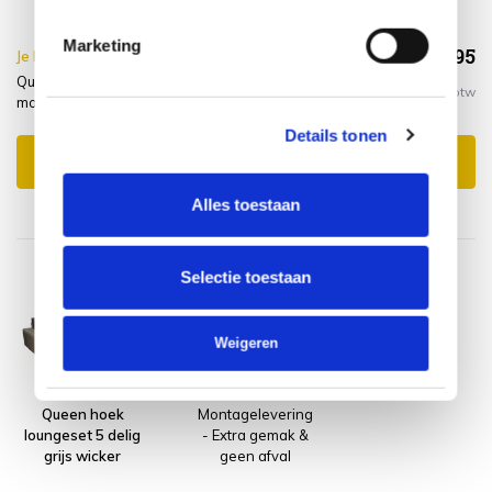
400x300xH70
Marketing
€3.939,95
Je bespaart €20.00,-
€3.959,95
Queens hoek loungeset 5 delig grijs wicker + hoes +
Incl. btw
montagelevering
Details tonen
Toevoegen aan winkelwagen
Alles toestaan
Selectie toestaan
Weigeren
Queen hoek
Montagelevering
loungeset 5 delig
- Extra gemak &
grijs wicker
geen afval