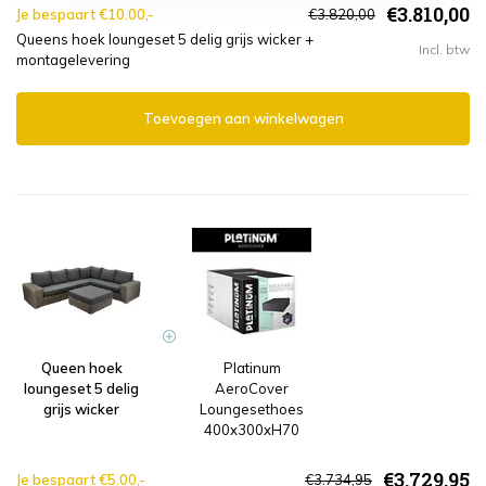
€3.810,00
Je bespaart €10.00,-
€3.820,00
Queens hoek loungeset 5 delig grijs wicker +
Incl. btw
montagelevering
Toevoegen aan winkelwagen
Queen hoek
Platinum
loungeset 5 delig
AeroCover
grijs wicker
Loungesethoes
400x300xH70
€3.729,95
Je bespaart €5.00,-
€3.734,95