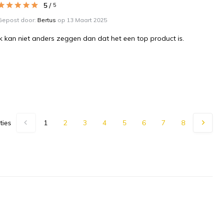
5
/
5
Gepost door:
Bertus
op 13 Maart 2025
Ik kan niet anders zeggen dan dat het een top product is.
ties
1
2
3
4
5
6
7
8