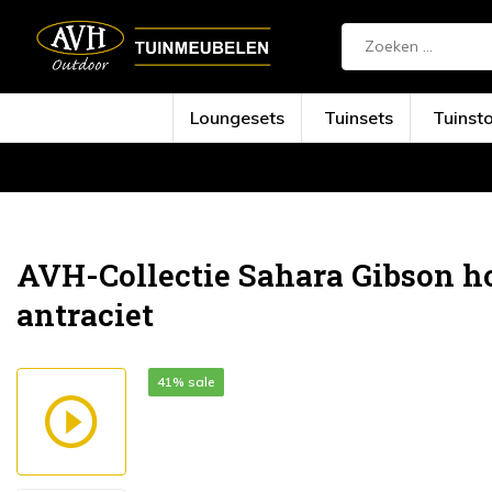
Loungesets
Tuinsets
Tuinst
Terug
Home
Sahara Gibson hoek loungeset 3...
AVH-Collectie Sahara Gibson ho
antraciet
41% sale