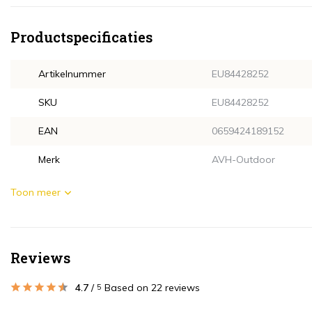
Productspecificaties
Artikelnummer
EU84428252
SKU
EU84428252
EAN
0659424189152
Merk
AVH-Outdoor
Toon meer
Reviews
4.7
/
Based on 22 reviews
5