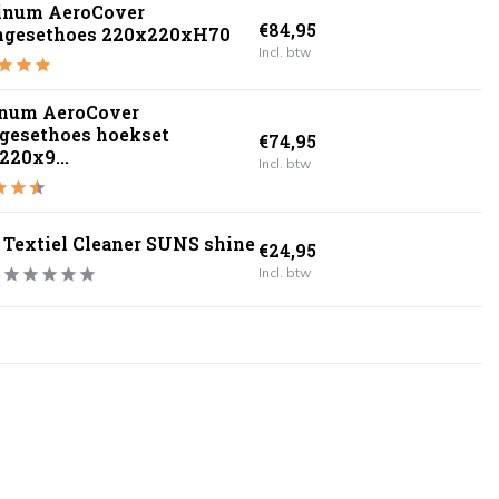
tinum AeroCover
€84,95
ngesethoes 220x220xH70
Incl. btw
inum AeroCover
gesethoes hoekset
€74,95
220x9...
Incl. btw
Textiel Cleaner SUNS shine
€24,95
Incl. btw