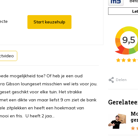
Beta
ecte
Start keuzehulp
ctvideo
goede mogelijkheid toe? Of heb je een oud
Delen
a Gibson loungeset misschien wel iets voor jou.
geset geschikt voor elke tuin. Het strakke
 met een dikte van maar liefst 9 cm ziet de bank
Gerelatee
bele zitplekken en heeft een hoekmaat van
Mo
oi en fris. U heeft 2 jaa...
ge