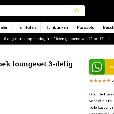
oelen
Tuintafels
Tuinbanken
Parasols
Besc
9 augustus koopzondag alle filialen geopend van 12 tot 17 uur
ek loungeset 3-delig
Wi
2
Door de klassie
voor elke tuin.
volle kussens 