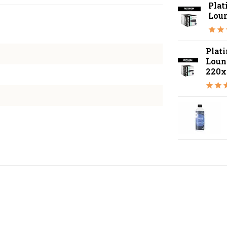
Pla
Lou
Plat
Loun
220x