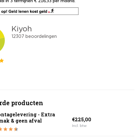
al in 3 termijnen € 216,33
per maand.
rde producten
ntagelevering - Extra
€225,00
mak & geen afval
Incl. btw