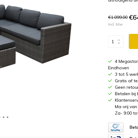
uitnodigend uit
€6
€1.099,00
Incl. btw
4 Megastor
Eindhoven
3 tot 5 wer
Gratis af 
Geen retou
Betalen bij
Klantenserv
Ma-vrij van
Za- 9:00 to
Beta