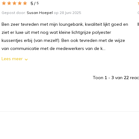
5
/
5
Gepost door:
Susan Hoepel
op 28 Juni 2025
Ben zeer tevreden met mijn loungebank, kwaliteit lijkt goed en
ziet er luxe uit met nog wat kleine lichtgrijze polyester
kussentjes erbij (van mezelf). Ben ook tevreden met de wijze
van communicatie met de medewerkers van de k...
Lees meer
Toon
1
-
3
van
22
reac