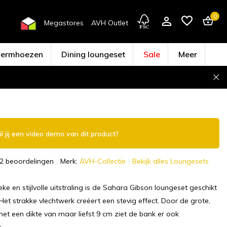
0
Megastores
AVH Outlet
hermhoezen
Dining loungeset
Sale
Meer
Account aanmaken
l jij een video demo van dit product?
2 beoordelingen
Merk:
AVH-Collectie
Bekijk alles Loungesets
ke en stijlvolle uitstraling is de Sahara Gibson loungeset geschikt
 Het strakke vlechtwerk creëert een stevig effect. Door de grote,
met een dikte van maar liefst 9 cm ziet de bank er ook