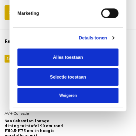
Schrijf je eigen review
Marketing
Details tonen
Reeds bekeken
Alles toestaan
Sale 31%
Selectie toestaan
Weigeren
AVH-Collectie
San Sebastian lounge
dining tuintafel 90 cm rond
H50,5-H75 cm in hoogte
verstelbaar wit