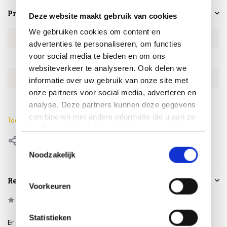
Productspecificaties
Deze website maakt gebruik van cookies
We gebruiken cookies om content en
Artikelnummer
AL1732-T-Dia90-wit
advertenties te personaliseren, om functies
voor social media te bieden en om ons
SKU
AL1732-T-Dia90-wit
websiteverkeer te analyseren. Ook delen we
EAN
8720848317482
informatie over uw gebruik van onze site met
onze partners voor social media, adverteren en
Hoogte
50,5 - 75 cm
analyse. Deze partners kunnen deze gegevens
combineren met andere informatie die u aan ze
Toon meer
heeft verstrekt of die ze hebben verzameld op
Delen
basis van uw gebruik van hun services.
Toestemmingsselectie
Noodzakelijk
Reviews
Voorkeuren
0
/
Based on 0 reviews
5
Statistieken
Er zijn nog geen reviews geschreven over dit product..