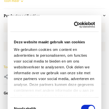
Toon meer
Productspecificaties
Artikelnummer
4SO214443
SKU
4SO214443
Deze website maakt gebruik van cookies
EAN
8720087029368
We gebruiken cookies om content en
advertenties te personaliseren, om functies
Kleur
Terre
voor social media te bieden en om ons
websiteverkeer te analyseren. Ook delen we
Toon meer
informatie over uw gebruik van onze site met
Delen
onze partners voor social media, adverteren en
analyse. Deze partners kunnen deze gegevens
combineren met andere informatie die u aan ze
Gerelateerde producten
heeft verstrekt of die ze hebben verzameld op
basis van uw gebruik van hun services.
Toestemmingsselectie
Noodzakelijk