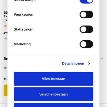
Montagelevering -
Tahiti ligbed latte
Voorkeuren
Extra gemak &
4 Seasons Outdoor
geen afval
€1.519,00
Statistieken
€225,00
€1.099,00
Incl. btw
Incl. btw
Marketing
Reviews
Details tonen
0
/
Based on 0 reviews
5
Er zijn nog geen reviews geschreven over dit product..
Alles toestaan
Schrijf je eigen review
Selectie toestaan