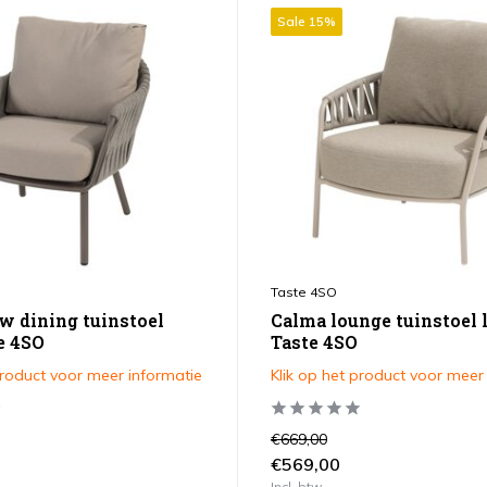
Sale 15%
Taste 4SO
w dining tuinstoel
Calma lounge tuinstoel l
e 4SO
Taste 4SO
product voor meer informatie
Klik op het product voor meer
€669,00
€569,00
Incl. btw