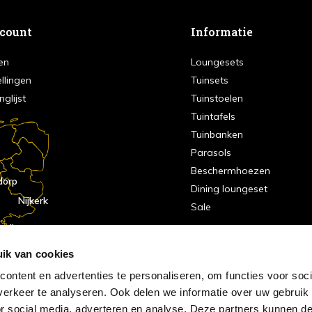
ccount
Informatie
en
Loungesets
ellingen
Tuinsets
nglijst
Tuinstoelen
Tuintafels
Tuinbanken
Parasols
Beschermhoezen
dorp
Dining loungeset
Nijkerk
Sale
indhoven
dorp
ik van cookies
ontent en advertenties te personaliseren, om functies voor soci
erkeer te analyseren. Ook delen we informatie over uw gebruik
or social media, adverteren en analyse. Deze partners kunnen 