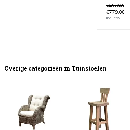
€1.039,00
€779,00
Soort Kussen
Incl. btw
All Weather
(23)
Verstelbaar
Nee
(26)
Aantal Zitplaatsen
Overige categorieën in Tuinstoelen
1
(4)