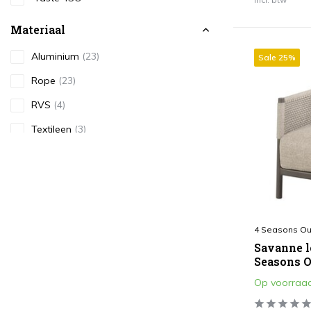
Materiaal
Aluminium
(23)
Sale 25%
Rope
(23)
RVS
(4)
Textileen
(3)
Kleur
Antraciet
(3)
Bruin / Terre
(13)
4 Seasons Ou
Grijs
(7)
Savanne l
Taupe
(5)
Seasons 
Op voorraa
Zand / Latte
(10)
Amber
(8)