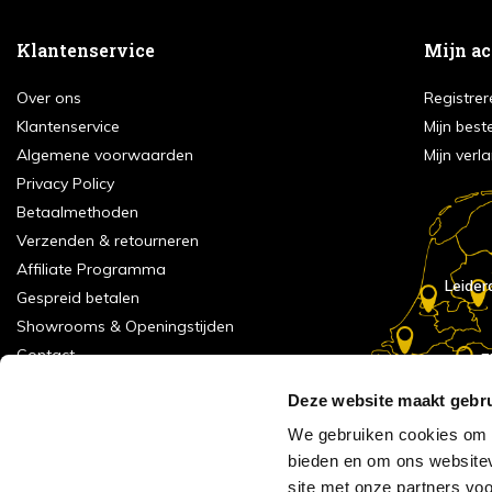
Klantenservice
Mijn a
Over ons
Registrer
Klantenservice
Mijn best
Algemene voorwaarden
Mijn verla
Privacy Policy
Betaalmethoden
Verzenden & retourneren
Affiliate Programma
Leider
Gespreid betalen
Showrooms & Openingstijden
Contact
E
Numans
Service formulier
Deze website maakt gebru
Inspiratie
We gebruiken cookies om c
Meld je aan voor onze nieuwsbrief!
bieden en om ons websitev
Alle vestigingen
site met onze partners vo