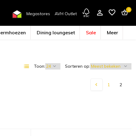
0
Megastores
AVH Outlet
hermhoezen
Dining loungeset
Sale
Meer
Toon:
Sorteren op:
Account aanmaken
1
2