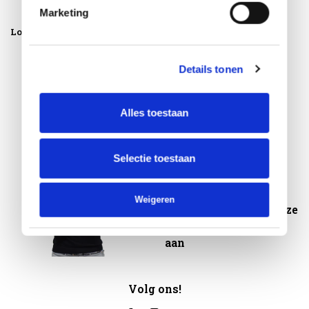
Marketing
Loungestoelen
Barstoelen
Details tonen
Alles toestaan
😃 Klanten geven ons
een 9.6/10
Selectie toestaan
✔
Gratis af te halen in
Numansdorp
Weigeren
❤ 99% procent van onze
klanten beveelt ons
aan
Volg ons!