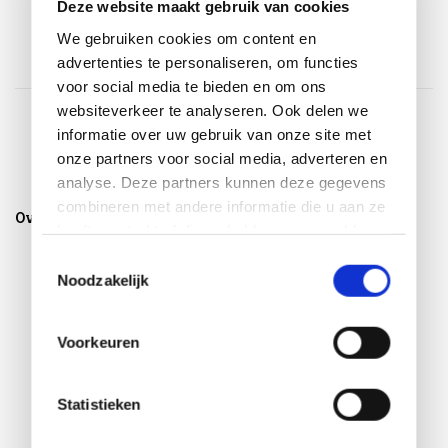
Incl. btw
Deze website maakt gebruik van cookies
We gebruiken cookies om content en
advertenties te personaliseren, om functies
voor social media te bieden en om ons
websiteverkeer te analyseren. Ook delen we
informatie over uw gebruik van onze site met
1
2
onze partners voor social media, adverteren en
analyse. Deze partners kunnen deze gegevens
combineren met andere informatie die u aan ze
Overige categorieën in Tuinstoelen
heeft verstrekt of die ze hebben verzameld op
basis van uw gebruik van hun services.
Toestemmingsselectie
Noodzakelijk
Voorkeuren
Statistieken