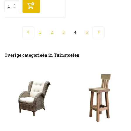
1
2
3
4
5
Overige categorieën in Tuinstoelen