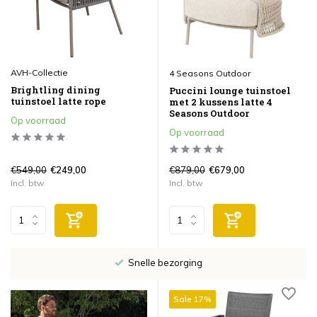
AVH-Collectie
4 Seasons Outdoor
Brightling dining
Puccini lounge tuinstoel
tuinstoel latte rope
met 2 kussens latte 4
Seasons Outdoor
Op voorraad
Op voorraad
€549,00
€879,00
€249,00
€679,00
Incl. btw
Incl. btw
Snelle bezorging
Sale 17%