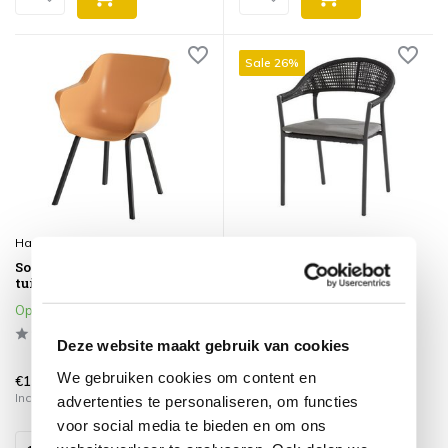
Sale 26%
Hartman
Taste 4SO
Sophie Element dining
Sienna dining tuinstoel
tuinstoel oranje Hartman
stapelbaar rope antraciet
Taste4SO
Op voorraad
Op voorraad
Deze website maakt gebruik van cookies
We gebruiken cookies om content en
€189,00
€139,00
€139,95
Incl. btw
Incl. btw
advertenties te personaliseren, om functies
voor social media te bieden en om ons