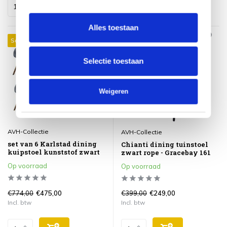
Alles toestaan
Sale 39%
Sale 38%
Selectie toestaan
Weigeren
AVH-Collectie
AVH-Collectie
set van 6 Karlstad dining
Chianti dining tuinstoel
kuipstoel kunststof zwart
zwart rope - Gracebay 161
Op voorraad
Op voorraad
€774,00
€399,00
€475,00
€249,00
Incl. btw
Incl. btw