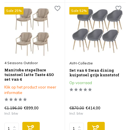
Sale 25%
Sale 52%
4 Seasons Outdoor
AVH-Collectie
Manitoba stapelbare
Set van 6 Swan dining
tuinstoel latte Taste 4SO
kuipstoel grijs kunststof
set van 4
Op voorraad
Klik op het product voor meer
informatie
€1.196,00
€870,00
€899,00
€414,00
Incl. btw
Incl. btw