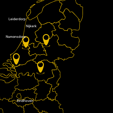
Leiderdorp
Nijkerk
Numansdorp
Eindhoven