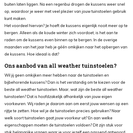
buiten laten liggen. Na een regenbui drogen de kussens weer snel
op, waardoor je weer met veel plezier van jouw tuinstoelen gebruik
kunt maken.
Het voordeel hiervan? Je hoeft de kussens eigenlijk nooit meer op te
bergen. Alleen als de koude winter zich voordoet, is het aan te
raden om de kussens even binnen op te bergen. In de overige
maanden van het jaar heb je géén omkijken naar het opbergen van
de kussens. Hoe ideaal is dat?
Ons aanbod van all weather tuinstoelen?
Wil jij geen omkijken meer hebben naar de tuinstoelen en
bijbehorende kussens? Dan is het verstandig om te kiezen voor de
beste all weather tuinstoelen. Maar, wat zijn de beste all weather
tuinstoelen? Dat is hoofdzakelijk afhankelijk van jouw eigen
voorkeuren. Wij raden je daarom aan om eerst jouw wensen op een
rijtje te zetten. Hoe wil je de tuinstoelen precies gebruiken? Naar
welk soort tuinstoelen gaat jouw voorkeur uit? En aan welke
eigenschappen moeten de tuinstoelen voldoen? Dit zijn stuk voor
stuk belangrijke vragen waar je voor jezelf een passend antwoord