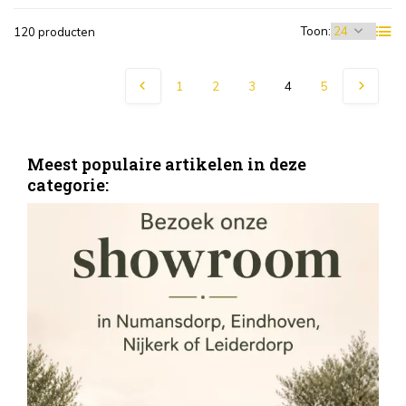
Toon:
120 producten
1
2
3
4
5
Meest populaire artikelen in deze
categorie:
S