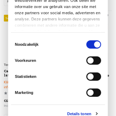
websiteverkeer te analyseren. Ook delen we
informatie over uw gebruik van onze site met
onze partners voor social media, adverteren en
Sale 15%
analyse. Deze partners kunnen deze gegevens
combineren met andere informatie die u aan ze
heeft verstrekt of die ze hebben verzameld op
basis van uw gebruik van hun services.
Toestemmingsselectie
Noodzakelijk
Voorkeuren
Taste 4SO
SUNS
Calma lounge tuinstoel
Casto loungestoel rope
latte Taste 4SO
camel sand beachy boucle
Statistieken
SUNS
Klik op het product voor meer
Op voorraad
informatie
Marketing
€669,00
€569,00
€799,00
Incl. btw
Incl. btw
Details tonen