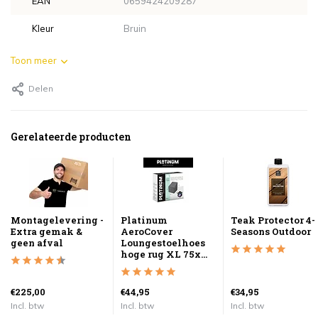
EAN
0659424209287
Kleur
Bruin
Toon meer
Delen
Gerelateerde producten
Montagelevering -
Platinum
Teak Protector 4-
Extra gemak &
AeroCover
Seasons Outdoor
geen afval
Loungestoelhoes
hoge rug XL 75x...
€225,00
€44,95
€34,95
Incl. btw
Incl. btw
Incl. btw