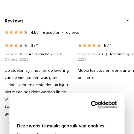
Reviews
4.5
/
Based on 7 reviews
5
3
/
5
/
5
5
Gepost door:
Anja van Wijk
op 31
Gepost door:
G.J. Boersma
op 4
Oktober 2024
2024
De stoelen zijn mooi en de levering
Mooie tuinstoelen, een aanwin
van de vier stoelen was goed.
ons terras!
Helaas kunnen de stoelen nu bijna
niet meer ingeklapt worden (in de
winter gaan ze in de schuur). De
stoelen zijn veel te strak in elkaar
gezet. Het losser draa...
Lees meer
Deze website maakt gebruik van cookies