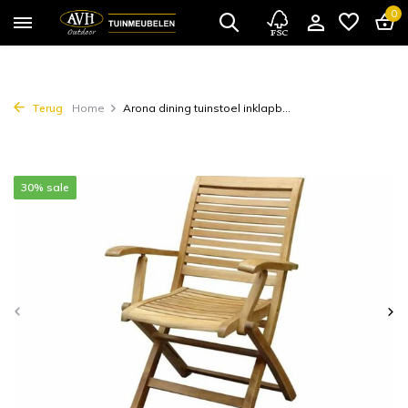
0
Terug
Home
Arona dining tuinstoel inklapb...
30% sale