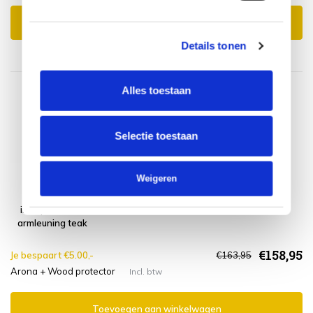
Toevoegen aan winkelwagen
Details tonen
Alles toestaan
Selectie toestaan
Weigeren
Arona dining
Wood Protector
tuinstoel
SUNS shine
inklapbaar met
armleuning teak
€158,95
Je bespaart €5.00,-
€163,95
Arona + Wood protector
Incl. btw
Toevoegen aan winkelwagen