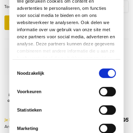
We gebruiken cookies om content en
Toon
1
-
3
van
7
reacties
1
2
3
advertenties te personaliseren, om functies
voor social media te bieden en om ons
websiteverkeer te analyseren. Ook delen we
Schrijf je eigen review
informatie over uw gebruik van onze site met
onze partners voor social media, adverteren en
analyse. Deze partners kunnen deze gegevens
combineren met andere informatie die u aan ze
heeft verstrekt of die ze hebben verzameld op
basis van uw gebruik van hun services.
Toestemmingsselectie
Noodzakelijk
Arona dining
Platinum
tuinstoel
AeroCover
Voorkeuren
inklapbaar met
Loungestoelhoes
armleuning teak
hoge rug XL
75x78xH65/100
Statistieken
€158,95
Je bespaart €5.00,-
€163,95
Arona + Beschermhoes
Incl. btw
Marketing