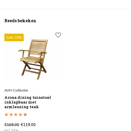
Reeds bekeken
Sale 30%
AVH-Collectie
Arona dining tuinstoel
inklapbaar met
armleuning teak
€169,00
€119,00
Incl. btw