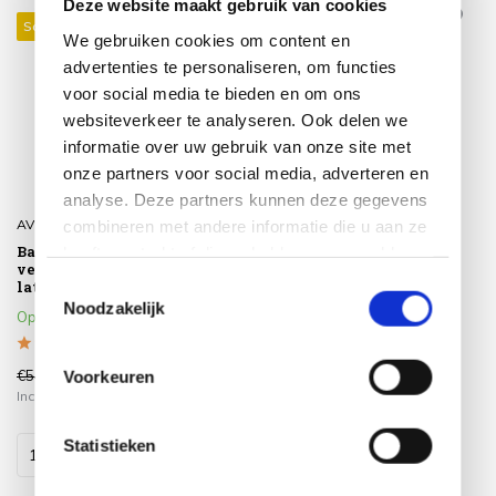
Deze website maakt gebruik van cookies
Sale 27%
Sale 30%
We gebruiken cookies om content en
advertenties te personaliseren, om functies
voor social media te bieden en om ons
websiteverkeer te analyseren. Ook delen we
informatie over uw gebruik van onze site met
onze partners voor social media, adverteren en
analyse. Deze partners kunnen deze gegevens
combineren met andere informatie die u aan ze
AVH-Collectie
4 Seasons Outdoor
Barolo lounge tuinstoel
Biarritz dining stoel 4
heeft verstrekt of die ze hebben verzameld op
verstelbaar aluminium
Seasons Outdoor
basis van uw gebruik van hun services.
Toestemmingsselectie
latte
Op voorraad
Noodzakelijk
Op voorraad
€549,00
€569,00
Voorkeuren
€399,00
€399,00
Incl. btw
Incl. btw
Statistieken