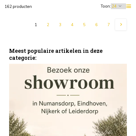
Toon:
162 producten
1
2
3
4
5
6
7
Meest populaire artikelen in deze
categorie:
S