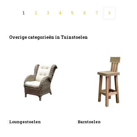
1
2
3
4
5
6
7
Overige categorieën in Tuinstoelen
Loungestoelen
Barstoelen