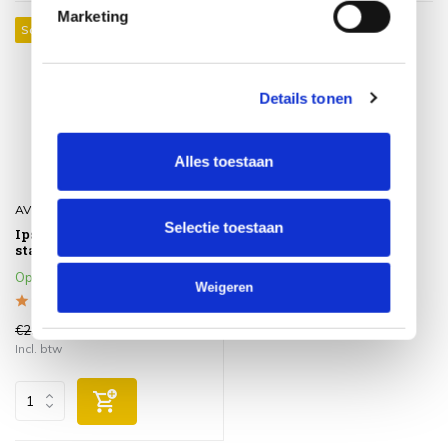
Marketing
Sale 41%
Details tonen
Alles toestaan
AVH-Collectie
Selectie toestaan
Ipsos hangstoel met
standaard
Op voorraad
Weigeren
€299,00
€175,00
Incl. btw