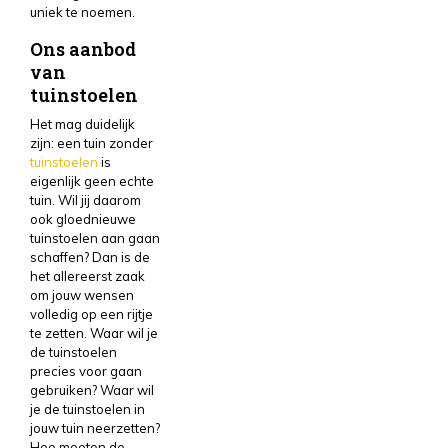
uniek te noemen.
Ons aanbod
van
tuinstoelen
Het mag duidelijk
zijn: een tuin zonder
tuinstoelen
is
eigenlijk geen echte
tuin. Wil jij daarom
ook gloednieuwe
tuinstoelen aan gaan
schaffen? Dan is de
het allereerst zaak
om jouw wensen
volledig op een rijtje
te zetten. Waar wil je
de tuinstoelen
precies voor gaan
gebruiken? Waar wil
je de tuinstoelen in
jouw tuin neerzetten?
Hoe moeten de