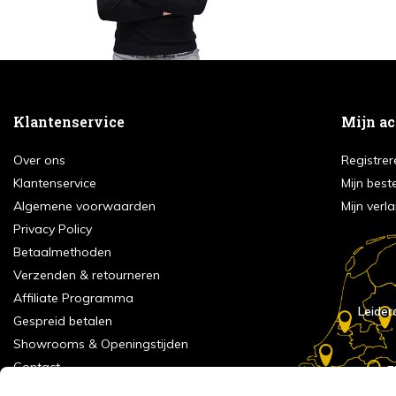
Klantenservice
Mijn a
Over ons
Registrer
Klantenservice
Mijn best
Algemene voorwaarden
Mijn verla
Privacy Policy
Betaalmethoden
Verzenden & retourneren
Affiliate Programma
Leider
Gespreid betalen
Showrooms & Openingstijden
Contact
E
Numans
Service formulier