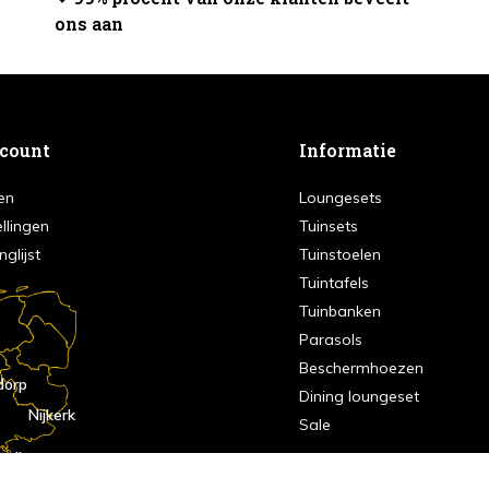
ons aan
ccount
Informatie
en
Loungesets
ellingen
Tuinsets
nglijst
Tuinstoelen
Tuintafels
Tuinbanken
Parasols
Beschermhoezen
dorp
Dining loungeset
Nijkerk
Sale
indhoven
dorp