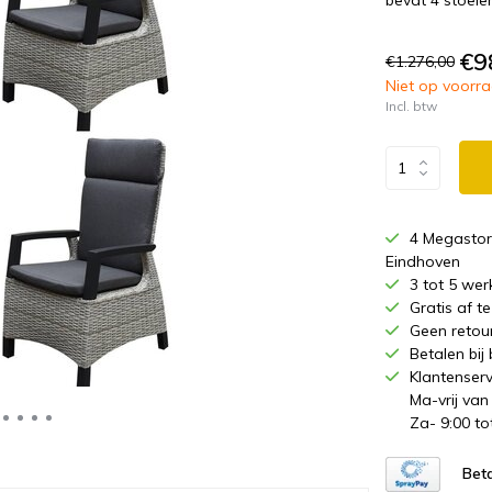
bevat 4 stoele
€9
€1.276,00
Niet op voorraa
Incl. btw
4 Megastor
Eindhoven
3 tot 5 wer
Gratis af 
Geen retou
Betalen bij
Klantenserv
Ma-vrij van
Za- 9:00 to
Beta