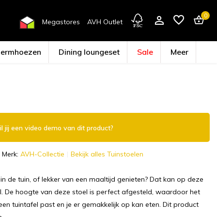
0
Megastores
AVH Outlet
hermhoezen
Dining loungeset
Sale
Meer
Account aanmaken
l jij een video demo van dit product?
Merk:
AVH-Collectie
Bekijk alles Tuinstoelen
 in de tuin, of lekker van een maaltijd genieten? Dat kan op deze
el. De hoogte van deze stoel is perfect afgesteld, waardoor het
een tuintafel past en je er gemakkelijk op kan eten. Dit product