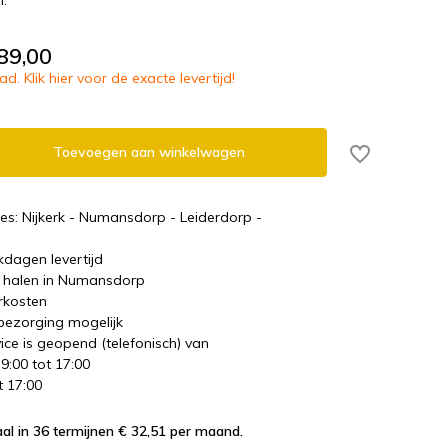
n.
89,00
d. Klik hier voor de exacte levertijd!
Toevoegen aan winkelwagen
es: Nijkerk - Numansdorp - Leiderdorp -
kdagen levertijd
te halen in Numansdorp
rkosten
 bezorging mogelijk
ice is geopend (telefonisch) van
 9:00 tot 17:00
t 17:00
al in 36 termijnen € 32,51
per maand.