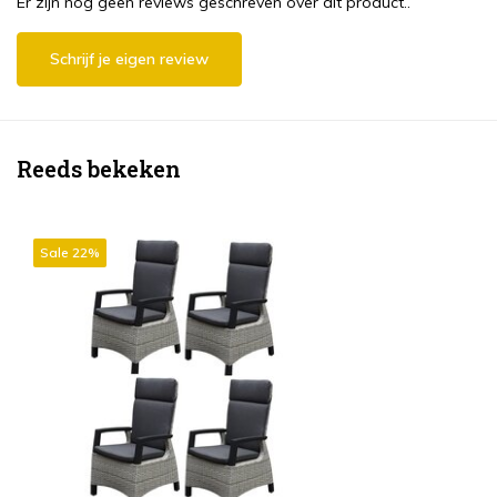
Er zijn nog geen reviews geschreven over dit product..
Schrijf je eigen review
Reeds bekeken
Sale 22%