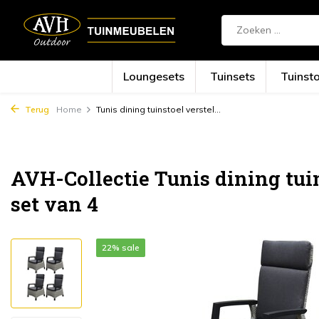
Loungesets
Tuinsets
Tuinst
Terug
Home
Tunis dining tuinstoel verstel...
AVH-Collectie Tunis dining tuin
set van 4
22% sale