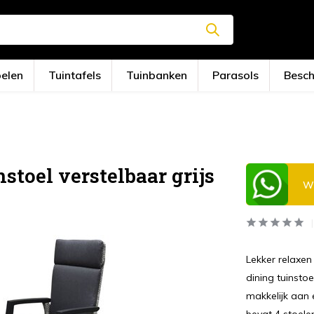
oelen
Tuintafels
Tuinbanken
Parasols
Besc
stoel verstelbaar grijs
Wi
Lekker relaxen
dining tuinsto
makkelijk aan 