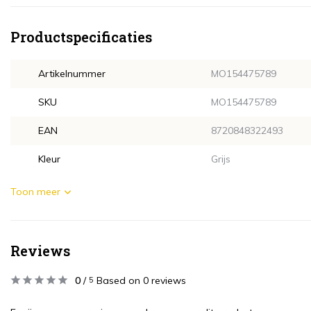
Productspecificaties
Artikelnummer
MO154475789
SKU
MO154475789
EAN
8720848322493
Kleur
Grijs
Toon meer
Reviews
0
/
Based on 0 reviews
5