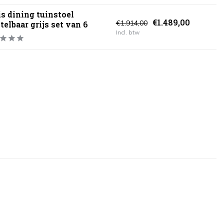
s dining tuinstoel
€1.489,00
€1.914,00
telbaar grijs set van 6
Incl. btw