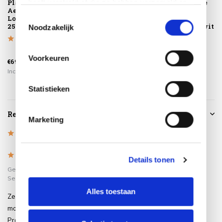
heeft verstrekt of die ze hebben verzameld op
Platinum
Montagelevering -
Vegas lounge
AeroCover
Extra gemak &
tuinstoel
basis van uw gebruik van hun services.
Toestemmingsselectie
Loungebankhoes
geen afval
verstelbaar
250x100xH70
aluminium wit
Noodzakelijk
€499,00
Voorkeuren
€69,95
€225,00
€295,00
Incl. btw
Incl. btw
Incl. btw
Statistieken
Reviews
Marketing
5
/
Based on 1 reviews
5
5
/
5
Details tonen
Gepost door:
Remko Hayes
op 5
September 2023
Alles toestaan
Zeer fijne en solide bank. Ziet er
modern uit en zit lekker hoog.
Product is niet zwaar.