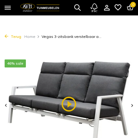
0
Terug
Home
Vegas 3-zitsbank verstelbaar a...
46% sale