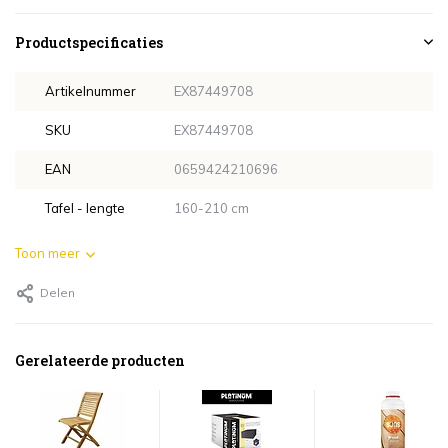
Productspecificaties
Artikelnummer
EX87449708
SKU
EX87449708
EAN
0659424210696
Tafel - lengte
160-210 cm
Toon meer
Delen
Gerelateerde producten