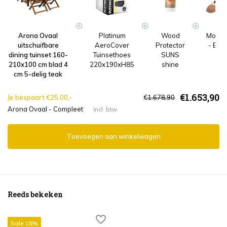
Arona Ovaal
Platinum
Wood
Monta
uitschuifbare
AeroCover
Protector
- Ext
dining tuinset 160-
Tuinsethoes
SUNS
gee
210x100 cm blad 4
220x190xH85
shine
cm 5-delig teak
€1.653,90
Je bespaart €25.00,-
€1.678,90
Arona Ovaal - Compleet
Incl. btw
Toevoegen aan winkelwagen
Reeds bekeken
Sale 18%