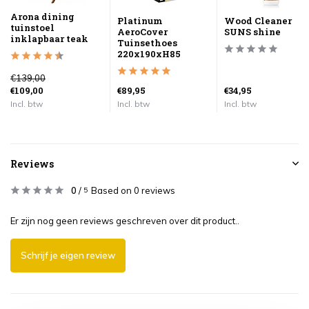
Arona dining
Platinum
Wood Cleaner
tuinstoel
AeroCover
SUNS shine
inklapbaar teak
Tuinsethoes
220x190xH85
€139,00
€109,00
€89,95
€34,95
Incl. btw
Incl. btw
Incl. btw
Reviews
0
/
Based on 0 reviews
5
Er zijn nog geen reviews geschreven over dit product..
Schrijf je eigen review