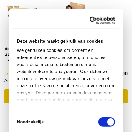
Arona Ovaal
Montagelevering
Deze website maakt gebruik van cookies
uitschuifbare
- Extra gemak &
dining tuinset 160-
geen afval
We gebruiken cookies om content en
210x100 cm blad 4
advertenties te personaliseren, om functies
cm 5-delig teak
voor social media te bieden en om ons
websiteverkeer te analyseren. Ook delen we
€1.534,00
Je bespaart €10.00,-
€1.544,00
informatie over uw gebruik van onze site met
Arona Ovaal + Service levering
Incl. btw
onze partners voor social media, adverteren en
analyse. Deze partners kunnen deze gegevens
Toevoegen aan winkelwagen
combineren met andere informatie die u aan ze
heeft verstrekt of die ze hebben verzameld op
basis van uw gebruik van hun services.
Toestemmingsselectie
Noodzakelijk