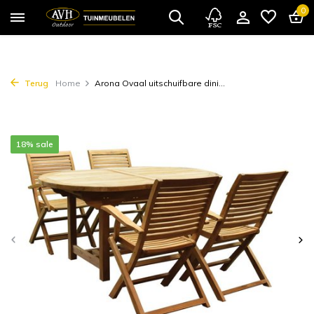
0
Terug
Home
Arona Ovaal uitschuifbare dini...
18% sale