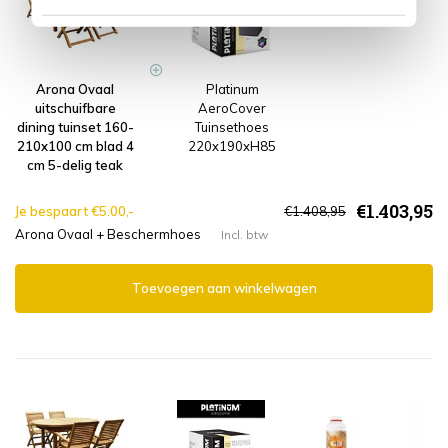
Arona Ovaal
Platinum
uitschuifbare
AeroCover
dining tuinset 160-
Tuinsethoes
210x100 cm blad 4
220x190xH85
cm 5-delig teak
€1.403,95
Je bespaart €5.00,-
€1.408,95
Arona Ovaal + Beschermhoes
Incl. btw
Toevoegen aan winkelwagen