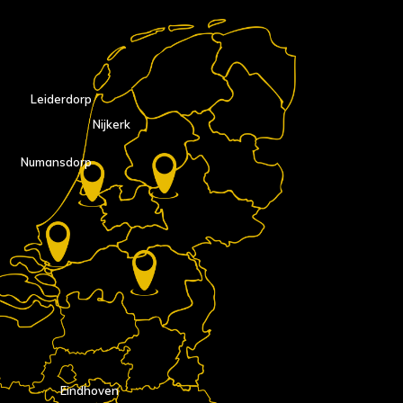
Leiderdorp
Nijkerk
Numansdorp
Eindhoven