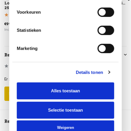
Loungesethoes
geen afval
terre Taste 4S...
255x255xH70
Voorkeuren
€2.139,00
€99,95
€225,00
€1.599,00
Incl. btw
Incl. btw
Incl. btw
Statistieken
Marketing
Reviews
0
/
Based on 0 reviews
5
Details tonen
Er zijn nog geen reviews geschreven over dit product..
Alles toestaan
Schrijf je eigen review
Selectie toestaan
Reeds bekeken
Weigeren