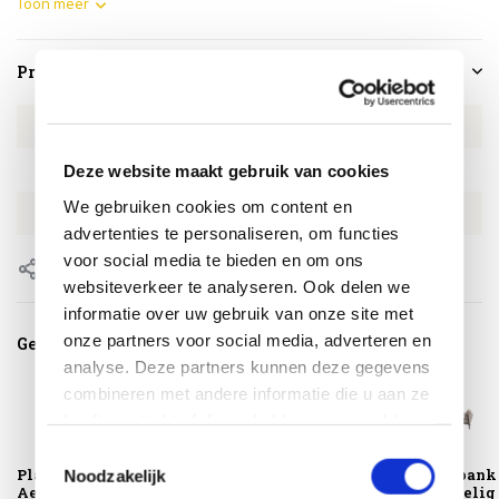
Toon meer
Productspecificaties
Artikelnummer
4SO161189074
SKU
4SO161189074
Deze website maakt gebruik van cookies
We gebruiken cookies om content en
EAN
8720848346994
advertenties te personaliseren, om functies
voor social media te bieden en om ons
Delen
websiteverkeer te analyseren. Ook delen we
informatie over uw gebruik van onze site met
onze partners voor social media, adverteren en
Gerelateerde producten
analyse. Deze partners kunnen deze gegevens
combineren met andere informatie die u aan ze
heeft verstrekt of die ze hebben verzameld op
basis van uw gebruik van hun services.
Toestemmingsselectie
Platinum
Montagelevering -
Barolo stoel bank
Noodzakelijk
AeroCover
Extra gemak &
loungeset 3 delig