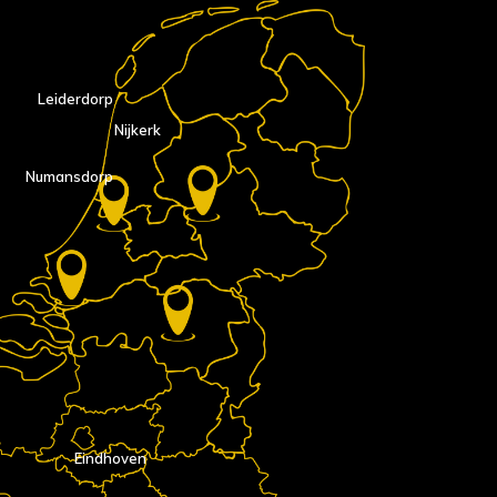
Leiderdorp
Nijkerk
Numansdorp
Eindhoven