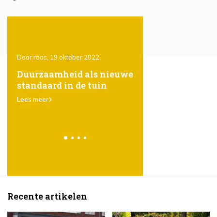
Door roos, 19 oktober 2022
Door Roos, 19 oktober 202
ones
Duurzaamheid als nieuwe
Het gebruik van
standaard in de tuin
steigerhout in de t
er
karakter, eenvoud
Lees meer
veelzijdigheid
Lees meer
Recente artikelen