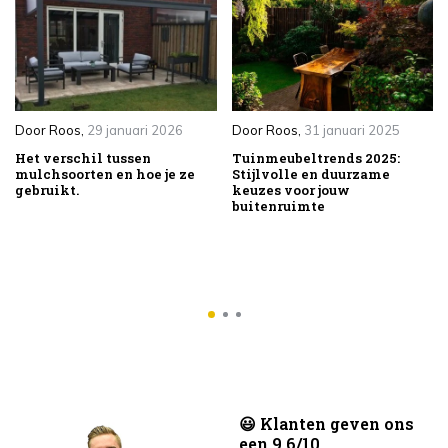
Door
Roos
,
29 januari 2026
Door
Roos
,
31 januari 2025
Het verschil tussen
Tuinmeubeltrends 2025:
mulchsoorten en hoe je ze
Stijlvolle en duurzame
gebruikt.
keuzes voor jouw
buitenruimte
😃 Klanten geven ons
een 9.6/10