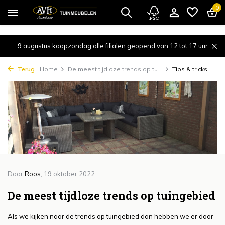
{!!% include 'snippets/cta.rain' %!!}
0
9 augustus koopzondag alle filialen geopend van 12 tot 17 uur
Terug
Home
De meest tijdloze trends op tu...
Tips & tricks
Door
Roos
, 19 oktober 2022
De meest tijdloze trends op tuingebied
Als we kijken naar de trends op tuingebied dan hebben we er door