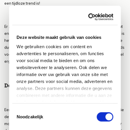
een tijdloze trend is!
Er zijn natuurlijk ook nog eens heel veel verschillende soorten hout
en dat maakt deze tuinmeubel trend ook erg veelzijdig. In principe is
Deze website maakt gebruik van cookies
het zo dat de trend eigenlijk alle soorten hout wel omvat en dat we
We gebruiken cookies om content en
dus al deze verschillende soorten hout vandaag de dag nog steeds
advertenties te personaliseren, om functies
voorbij zien komen in tuinmeubel trends en dat is natuurlijk wel heel
voor social media te bieden en om ons
erg leuk!
websiteverkeer te analyseren. Ook delen we
informatie over uw gebruik van onze site met
onze partners voor social media, adverteren en
De moestuin trend
analyse. Deze partners kunnen deze gegevens
combineren met andere informatie die u aan ze
heeft verstrekt of die ze hebben verzameld op
basis van uw gebruik van hun services.
Een andere trend die we nog steeds veel voorbij zien komen en die
Toestemmingsselectie
Noodzakelijk
de laatste jaren weer enorm in opkomst is dat is natuurlijk de
moestuin trend. Het is een trend die al veel langer bestaat en door