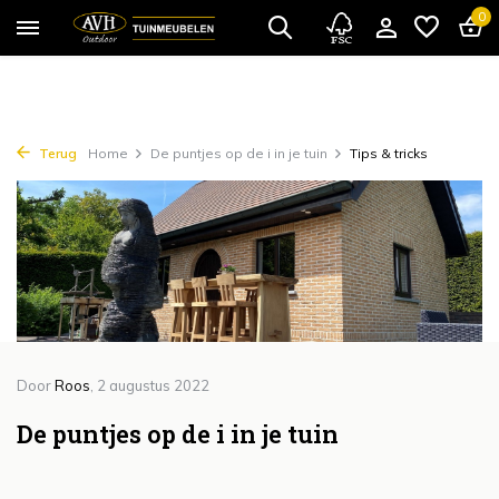
{!!% include 'snippets/cta.rain' %!!}
0
Terug
Home
De puntjes op de i in je tuin
Tips & tricks
Door
Roos
, 2 augustus 2022
De puntjes op de i in je tuin