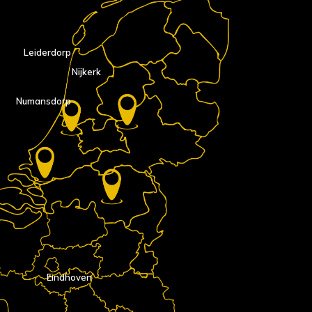
Leiderdorp
Nijkerk
Numansdorp
Eindhoven