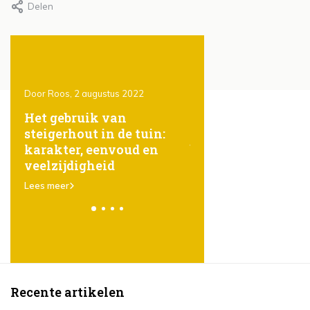
Delen
Door Roos, 2 augustus 2022
Door Roos, 2 augustus 2022
ht
Het gebruik van
Het geheim achter
steigerhout in de tuin:
gezond gazon: sli
e
karakter, eenvoud en
bewateren
veelzijdigheid
Lees meer
Lees meer
Recente artikelen