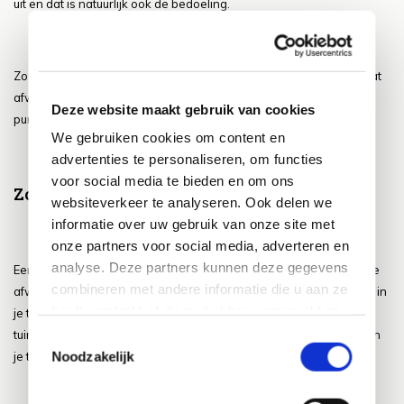
uit en dat is natuurlijk ook de bedoeling.
Zo zie je dus maar dat er vaak veel punten in je tuin zijn die wel wat
afwerking kunnen gebruiken en hiermee zet je dan ook echt de
Deze website maakt gebruik van cookies
puntjes op de i!
We gebruiken cookies om content en
advertenties te personaliseren, om functies
voor social media te bieden en om ons
Zorg voor voldoende onderhoud
websiteverkeer te analyseren. Ook delen we
informatie over uw gebruik van onze site met
onze partners voor social media, adverteren en
analyse. Deze partners kunnen deze gegevens
Een ander belangrijk element van je tuin waarmee je voor de juiste
combineren met andere informatie die u aan ze
afwerking en dus de puntjes op de i kunt zorgen is het onderhoud in
heeft verstrekt of die ze hebben verzameld op
je tuin. Ook dit is namelijk enorm van belang en zorgt ervoor dat je
basis van uw gebruik van hun services.
tuin er netjes bij komt te liggen. Door voor voldoende onderhoud in
Toestemmingsselectie
Noodzakelijk
je tuin te zorgen zorg je ervoor dat je tuin er altijd netjes bij ligt.